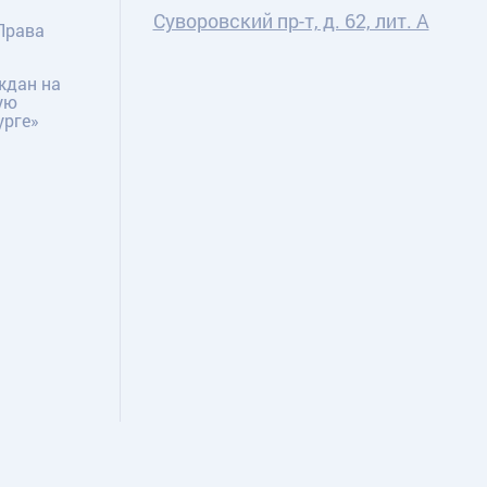
Суворовский пр-т, д. 62, лит. А
Права
ждан на
ую
урге»