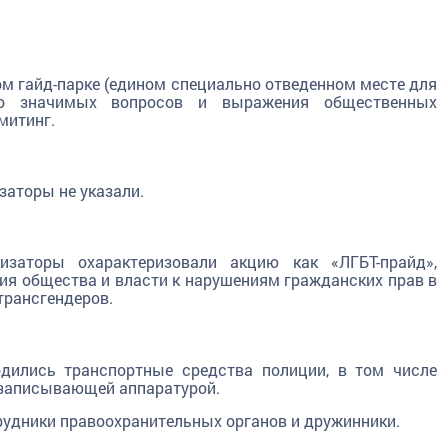
м гайд-парке (едином специально отведенном месте для
нно значимых вопросов и выражения общественных
митинг.
заторы не указали.
изаторы охарактеризовали акцию как «ЛГБТ-прайд»,
я общества и власти к нарушениям гражданских прав в
 трансгендеров.
дились транспортные средства полиции, в том числе
озаписывающей аппаратурой.
удники правоохранительных органов и дружинники.