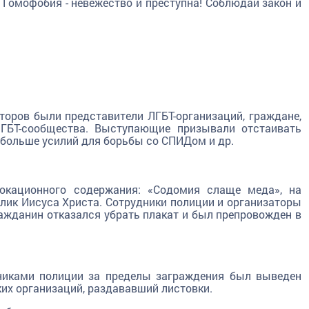
Гомофобия - невежество и преступна! Соблюдай закон и
торов были представители ЛГБТ-организаций, граждане,
ГБТ-сообщества. Выступающие призывали отстаивать
 больше усилий для борьбы со СПИДом и др.
окационного содержания: «Содомия слаще меда», на
лик Иисуса Христа. Сотрудники полиции и организаторы
ражданин отказался убрать плакат и был препровожден в
дниками полиции за пределы заграждения был выведен
их организаций, раздававший листовки.