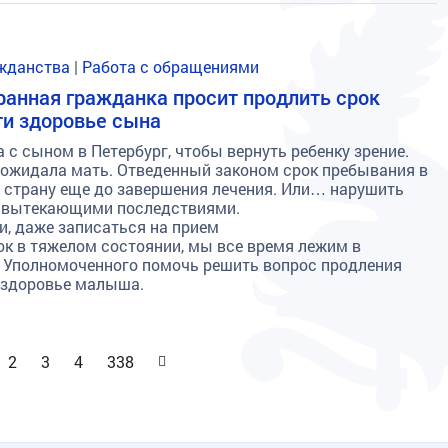
ажданства
|
Работа с обращениями
ранная гражданка просит продлить срок
ти здоровье сына
с сыном в Петербург, чтобы вернуть ребенку зрение.
 ожидала мать. Отведенный законом срок пребывания в
ть страну еще до завершения лечения. Или… нарушить
и вытекающими последствиями.
и, даже записаться на прием
ок в тяжелом состоянии, мы все время лежим в
т Уполномоченного помочь решить вопрос продления
и здоровье малыша.
д
Вперед
2
3
4
338