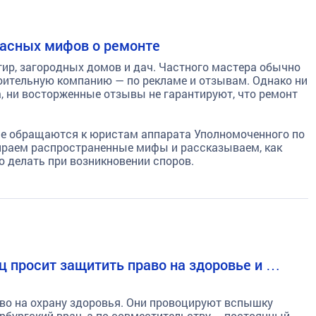
пасных мифов о ремонте
ир, загородных домов и дач. Частного мастера обычно
оительную компанию — по рекламе и отзывам. Однако ни
а, ни восторженные отзывы не гарантируют, что ремонт
не обращаются к юристам аппарата Уполномоченного по
бираем распространенные мифы и рассказываем, как
то делать при возникновении споров.
ц просит защитить право на здоровье и …
раво на охрану здоровья. Они провоцируют вспышку
рбургский врач, а по совместительству – постоянный