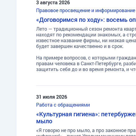
3 августа 2026
Правовое просвещение и информирование
«Договоримся по ходу»: восемь о
Лето — традиционный сезон ремонта кварт
находят по рекомендации знакомых, а стр
известное название фирмы, ни низкая цен
будет завершен качественно и в срок.
На примере вопросов, с которыми гражда
правам человека в Санкт-Петербурге, раз
защитить себя до и во время ремонта, и ч
31 июля 2026
TG
ОК
MAX
Работа с обращениями
«Культурная гигиена»: петербурже
мыло
«Я говорю не про мыло, а про законное п
инфекции!», - пишет Уполномоченному пете