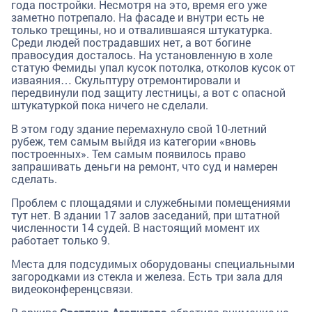
года постройки. Несмотря на это, время его уже
заметно потрепало. На фасаде и внутри есть не
только трещины, но и отвалившаяся штукатурка.
Среди людей пострадавших нет, а вот богине
правосудия досталось. На установленную в холе
статую Фемиды упал кусок потолка, отколов кусок от
изваяния… Скульптуру отремонтировали и
передвинули под защиту лестницы, а вот с опасной
штукатуркой пока ничего не сделали.
В этом году здание перемахнуло свой 10-летний
рубеж, тем самым выйдя из категории «вновь
построенных». Тем самым появилось право
запрашивать деньги на ремонт, что суд и намерен
сделать.
Проблем с площадями и служебными помещениями
тут нет. В здании 17 залов заседаний, при штатной
численности 14 судей. В настоящий момент их
работает только 9.
Места для подсудимых оборудованы специальными
загородками из стекла и железа. Есть три зала для
видеоконференцсвязи.