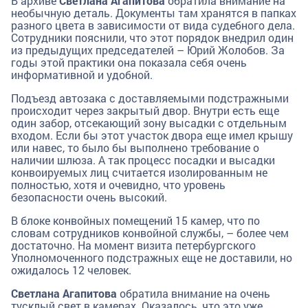
В архиве
Светлана Агапитова
обратила внимание на
необычную деталь. Документы там хранятся в папках
разного цвета в зависимости от вида судебного дела.
Сотрудники пояснили, что этот порядок внедрил один
из предыдущих председателей – Юрий Жолобов. За
годы этой практики она показала себя очень
информативной и удобной.
Подъезд автозака с доставляемыми подстражными
происходит через закрытый двор. Внутри есть еще
один забор, отсекающий зону высадки с отдельным
входом. Если бы этот участок двора еще имел крышу
или навес, то было бы выполнено требование о
наличии шлюза. А так процесс посадки и высадки
конвоируемых лиц считается изолированным не
полностью, хотя и очевидно, что уровень
безопасности очень высокий.
В блоке конвойных помещений 15 камер, что по
словам сотрудников конвойной службы, – более чем
достаточно. На момент визита петербургского
Уполномоченного подстражных еще не доставили, но
ожидалось 12 человек.
Светлана Агапитова
обратила внимание на очень
тусклый свет в камерах. Оказалось, что это уже