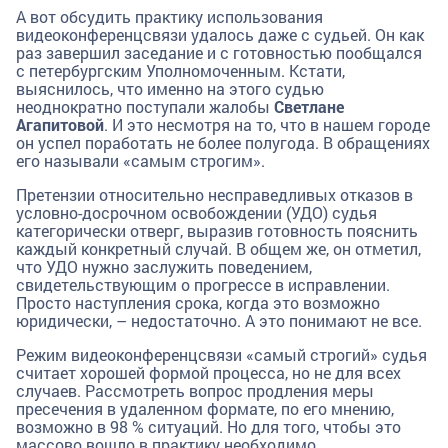
А вот обсудить практику использования
видеоконференцсвязи удалось даже с судьей. Он как
раз завершил заседание и с готовностью пообщался
с петербургским Уполномоченным. Кстати,
выяснилось, что именно на этого судью
неоднократно поступали жалобы
Светлане
Агапитовой
. И это несмотря на то, что в нашем городе
он успел поработать не более полугода. В обращениях
его называли «самым строгим».
Претензии относительно несправедливых отказов в
условно-досрочном освобождении (УДО) судья
категорически отверг, выразив готовность пояснить
каждый конкретный случай. В общем же, он отметил,
что УДО нужно заслужить поведением,
свидетельствующим о прогрессе в исправлении.
Просто наступления срока, когда это возможно
юридически, – недостаточно. А это понимают не все.
Режим видеоконференцсвязи «самый строгий» судья
считает хорошей формой процесса, но не для всех
случаев. Рассмотреть вопрос продления меры
пресечения в удаленном формате, по его мнению,
возможно в 98 % ситуаций. Но для того, чтобы это
массово вошло в практику необходимо