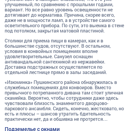
улучшенный, по сравнению с прошлыми годами,
вариант. Но все равно уровень освещенности не
дотягивает до норматива. Причина, скорее всего,
даже не в мощности ламп, а в устройстве самого
осветительного прибора. По сути, это выемка в стене
под потолком, закрытая матовой пластиной.
Столики для приема пищи в камерах, как и в
большинстве судов, отсутствуют. В остальном,
условия в конвойных помещениях вполне
удовлетворительные. Санузел оснащен
антивандальной сантехникой из нержавейки.
Доставка подстражных осуществляется по
отдельной лестнице прямо в залы заседаний.
«Изюминка» Пушкинского района обнаружилась в
служебных помещениях для конвоиров. Вместо
привычного потрепанного дивана там стоит уличная
скамейка. Вероятно, чтобы сотрудники даже здесь
чувствовали близость знаменитого дворцово-
паркового ансамбля. Сидеть, конечно, жестковато, но
есть и плюсы – шансов утратить бдительность
практически нет, да и обшивка не протрется…
Подземелье с окнами