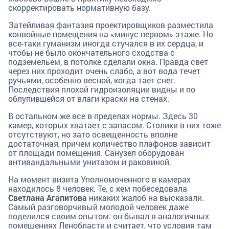
скорректировать нормативную базу.
Затейливая фантазия проектировщиков разместила
конвойные помещения на «минус первом» этаже. Но
все-таки гуманизм иногда стучался в их сердца, и
чтобы не было окончательного сходства с
подземельем, в потолке сделали окна. Правда свет
через них проходит очень слабо, а вот вода течет
ручьями, особенно весной, когда тает снег.
Последствия плохой гидроизоляции видны и по
облупившейся от влаги краски на стенах.
В остальном же все в пределах нормы. Здесь 30
камер, которых хватает с запасом. Столики в них тоже
отсутствуют, но зато освещенность вполне
достаточная, причем количество плафонов зависит
от площади помещения. Санузел оборудован
антивандальными унитазом и раковиной.
На момент визита Уполномоченного в камерах
находилось 8 человек. Те, с кем побеседовала
Светлана Агапитова
никаких жалоб на высказали.
Самый разговорчивый молодой человек даже
поделился своим опытом: он бывал в аналогичных
помещениях Ленобласти и считает, что условия там