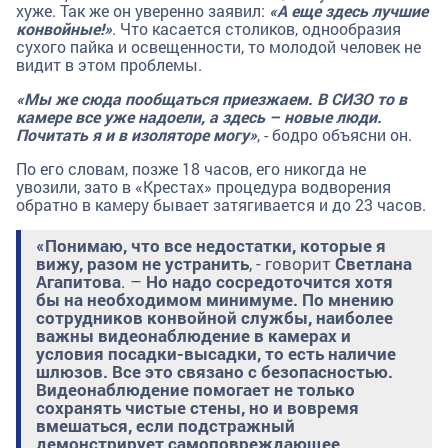
хуже. Так же он уверенно заявил:
«А еще здесь лучшие
конвойные!»
. Что касается столиков, однообразия
сухого пайка и освещенности, то молодой человек не
видит в этом проблемы.
«Мы же сюда пообщаться приезжаем. В СИЗО то в
камере все уже надоели, а здесь – новые люди.
Почитать я и в изоляторе могу»
, - бодро объясни он.
По его словам, позже 18 часов, его никогда не
увозили, зато в «Крестах» процедура водворения
обратно в камеру бывает затягивается и до 23 часов.
«Понимаю, что все недостатки, которые я
вижу, разом не устранить
, - говорит
Светлана
Агапитова
. –
Но надо сосредоточится хотя
бы на необходимом минимуме. По мнению
сотрудников конвойной службы, наиболее
важны видеонаблюдение в камерах и
условия посадки-высадки, то есть наличие
шлюзов. Все это связано с безопасностью.
Видеонаблюдение помогает не только
сохранять чистые стены, но и вовремя
вмешаться, если подстражный
демонстрирует самоповреждающее