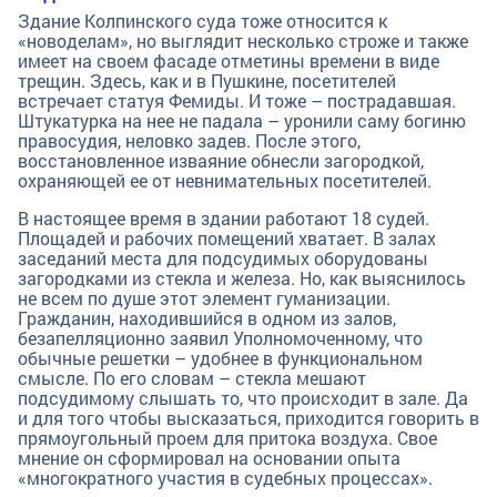
Здание Колпинского суда тоже относится к
«новоделам», но выглядит несколько строже и также
имеет на своем фасаде отметины времени в виде
трещин. Здесь, как и в Пушкине, посетителей
встречает статуя Фемиды. И тоже – пострадавшая.
Штукатурка на нее не падала – уронили саму богиню
правосудия, неловко задев. После этого,
восстановленное изваяние обнесли загородкой,
охраняющей ее от невнимательных посетителей.
В настоящее время в здании работают 18 судей.
Площадей и рабочих помещений хватает. В залах
заседаний места для подсудимых оборудованы
загородками из стекла и железа. Но, как выяснилось
не всем по душе этот элемент гуманизации.
Гражданин, находившийся в одном из залов,
безапелляционно заявил Уполномоченному, что
обычные решетки – удобнее в функциональном
смысле. По его словам – стекла мешают
подсудимому слышать то, что происходит в зале. Да
и для того чтобы высказаться, приходится говорить в
прямоугольный проем для притока воздуха. Свое
мнение он сформировал на основании опыта
«многократного участия в судебных процессах».