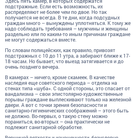
Здесь пять камер, в которых содержатся
подстражные. Если есть возможность, их
распределяют не более чем по двое. Но так
получается не всегда. В те дни, когда подсудных
граждан много – вынуждены уплотняться. К тому же
надо соблюдать требования – мужчины и женщины
раздельно или по каким-то иным причинам граждане
не могут содержаться вместе.
По словам полицейских, как правило, привозят
подстражных с 10 до 11 утра, а забирают ближе к 17-
18 часам. Но бывает, что выезд затягивается и до
очень позднего вечера.
В камерах – ничего, кроме скамеек. В качестве
наследия еще советского периода – отделка на
стенах типа «шуба». С одной стороны, это спасает от
вандализма – свои эпистолярно-художественные
порывы граждане выплескивают только на железной
двери. А вот с точки зрения безопасности и
санитарно-гигиенических соображений – этого быть
не должно. Во-первых, о такую стену можно
пораниться, во-вторых – она практически не
подлежит санитарной обработке.
Вершиной ветхости и изношенности, безусловно,