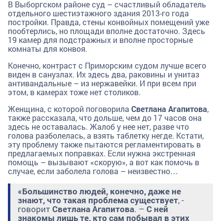
В Выборгском районе суд – счастливый обладатель
отдельного шестиэтажного здания 2013-го года
постройки. Правда, стены конвойных помещений уже
пообтерлись, но площади вполне достаточно. Здесь
19 камер для подстражных и вполне просторные
комнаты для конвоя.
Конечно, контраст с Приморским судом лучше всего
виден в санузлах. Их здесь два, раковины и унитаз
антивандальные – из нержавейки. И при всем при
этом, в камерах тоже нет столиков.
Женщина, с которой поговорила
Светлана Агапитова
,
также рассказала, что дольше, чем до 17 часов она
здесь не оставалась. Жалоб у нее нет, разве что
голова разболелась, а взять таблетку негде. Кстати,
эту проблему также пытаются регламентировать в
предлагаемых поправках. Если нужна экстренная
помощь – вызывают «скорую», а вот как помочь в
случае, если заболела голова – неизвестно…
«Большинство людей, конечно, даже не
знают, что такая проблема существует
, -
говорит
Светлана Агапитова
. –
С ней
знакомы лишь те, кто сам побывал в этих