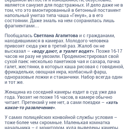
является санузел для подстражных. И дело даже не в
том, что это вмонтированный в бетонный постамент
напольный унитаз типа чаша «Генуя», а в его
состоянии. Даже эмаль на нем сохранилась лишь
фрагментами…
Пообщалась
Светлана Агапитова
и с гражданами,
находившимися в камерах. Молодого человека
привозят сюда уже в третий раз. Жалоб он не
высказал –
«воду дают, в туалет водят»
. Позже 16-17
часов ни разу не увозили. Продемонстрировал свой
сухой паек: несколько пакетиков чая и сахара, пачка
галет, жестянки, в которых каша рисовая с говядиной,
фрикадельки, овощная икра, колбасный фарш,
одноразовые ложки и стаканчики. Набор всегда один
и тот же.
Женщина из соседней камеры ездит в суд уже два
года. Увозят не позже 16 часов, в камере обычно
читает. Претензий у нее нет, а сами поездки –
«хоть
какое-то развлечение»
.
У самих полицейских конвойной службы условия –
тоже более чем скромные. Маленькая комнатка
начальника – с монитором, куда выведены камеры.