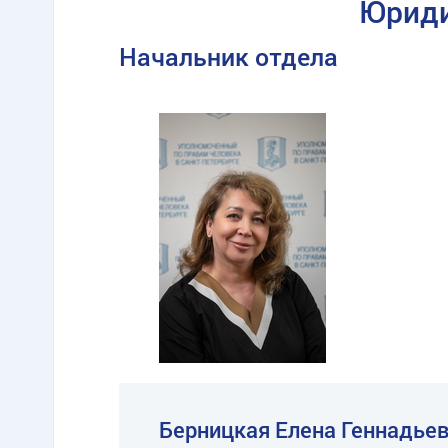
Юриди
Начальник отдела
TG
ОК
MAX
Берницкая Елена Геннадье