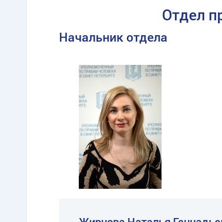
Отдел п
Начальник отдела
Жирнова Наталья Геннадье