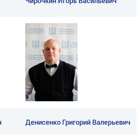
Чирочкин Игорь Васильевич
ч
Денисенко Григорий Валерьевич