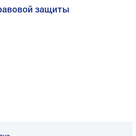
равовой защиты
вна