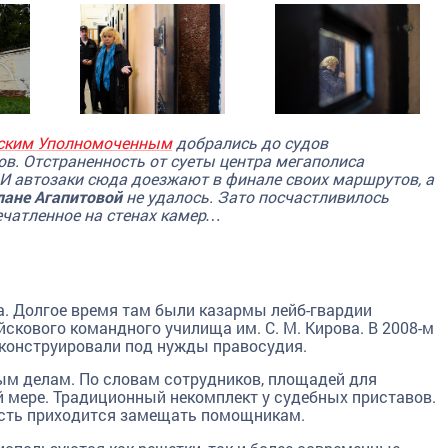
гским Уполномоченным
добрались до судов
в. Отстраненность от суеты центра мегаполиса
 И автозаки сюда доезжают в финале своих маршрутов, а
лане Агапитовой
не удалось. Зато посчастливилось
ечатленное на стенах камер…
ка. Долгое время там были казармы лейб-гвардии
скового командного училища им. С. М. Кирова. В 2008-м
еконструировали под нужды правосудия.
ным делам. По словам сотрудников, площадей для
ой мере. Традиционный некомплект у судебных приставов.
ность приходится замещать помощникам.