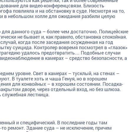
используются как решетки, так и более современные
рудование для видео-конференцсвязи. Близость
офа повлияла и на обстановку в суде. Несмотря на то,
ики в небольшом холле для ожидания разбили целую
 для данного суда – более чем достаточно. Полицейские
ически не бывает и, как правило, обстановка спокойная.
 случай, когда после заседания осужденная на год
тку суицида. Контролер вовремя посмотрел в «глазок»
у трагедию удалось предотвратить… Подобные случаи
 видеонаблюдение в камерах – средство безопасности, а
еднем уровне. Свет в камерах – тусклый, на стенах –
уют. В туалете хоть и чаша Генуя, но в хорошем
щения для конвойных – в хорошем состоянии. Посадка-
крытом дворе, через отдельный вход, но без шлюза.
 служебная лестница.
ленный и специфический. В последние годы там
-то ремонт. Здание суда – не исключение, причем