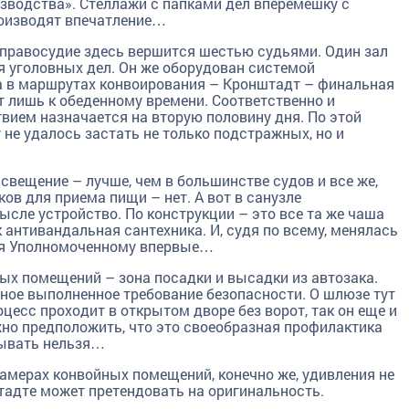
изводства». Стеллажи с папками дел вперемешку с
роизводят впечатление…
 правосудие здесь вершится шестью судьями. Один зал
 уголовных дел. Он же оборудован системой
а в маршрутах конвоирования – Кронштадт – финальная
т лишь к обеденному времени. Соответственно и
твием назначается на вторую половину дня. По этой
не удалось застать не только подстражных, но и
свещение – лучше, чем в большинстве судов и все же,
ов для приема пищи – нет. А вот в санузле
ысле устройство. По конструкции – это все та же чаша
к антивандальная сантехника. И, судя по всему, менялась
тся Уполномоченному впервые…
ых помещений – зона посадки и высадки из автозака.
нное выполненное требование безопасности. О шлюзе тут
оцесс проходит в открытом дворе без ворот, так он еще и
о предположить, что это своеобразная профилактика
бывать нельзя…
камерах конвойных помещений, конечно же, удивления не
тадте может претендовать на оригинальность.