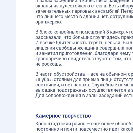
В залах заседаний в качестве ограждения 
экраны из пулестойкого стекла. Есть обо
замечательных парковых ансамблей Петерг
что лишнего места в здании нет, сотрудн
оранжерею.
В блоке конвойных помещений 8 камер, что
рассказали, что больших групп здесь практ
И все же бдительность терять нельзя. Был
лишения свободы женщина совершила попы
и заметил приготовления, благодаря чем
красноречиво свидетельствуют о том, что
не роскошь.
В части обустройства – все на обычном ср
«шуба», столики для приема пищи отсутств
состоянии, и нет запаха. Служебные поме
высадка подстражных осуществляется в за
Для сопровождения в залы заседаний есть
Камерное творчество
Кронштадтский район – еще более обособ
постоянно и почти повсеместно идет какой