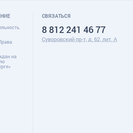
ЕНИЕ
СВЯЗАТЬСЯ
8 812 241 46 77
ельность
Суворовский пр-т, д. 62, лит. А
Права
ждан на
ую
урге»