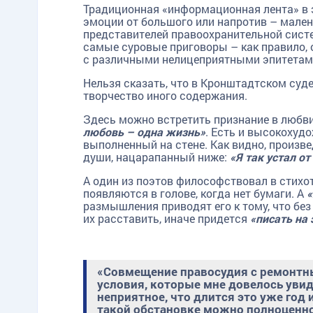
Традиционная «информационная лента» в э
эмоции от большого или напротив – малень
представителей правоохранительной сист
самые суровые приговоры – как правило, о
с различными нелицеприятными эпитетами
Нельзя сказать, что в Кронштадтском суде 
творчество иного содержания.
Здесь можно встретить признание в любв
любовь – одна жизнь»
. Есть и высокохуд
выполненный на стене. Как видно, произве
души, нацарапанный ниже:
«Я так устал о
А один из поэтов философствовал в стихо
появляются в голове, когда нет бумаги. А
«
размышления приводят его к тому, что без
их расставить, иначе придется
«писать на 
«Совмещение правосудия с ремонтны
условия, которые мне довелось увид
неприятное, что длится это уже год 
такой обстановке можно полноценно