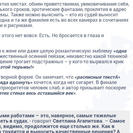
тих местах: обмен приветствиями, увековечивание себя,
кого сроков, эротические фантазии, проклятия в адрес
емы. Также можно выяснить – кто из судей выносит
дна и та же фамилия есть во всех камерах в сочетаниях
 и рисунками.
этого нет вовсе. Есть. Но бросается в глаза и
и к жене или даже целую романтическую эмблему
«одна
ожественный осенний пейзаж, неизвестно какой техникой
дение трогает подстражных – у кого-то вырвался крик
т этой тюрьмы!»
творной форме. Он замечает, что
«расписные текстА»
яда вдохнуть»
хочется, когда нет сигарет. В финале
 приоритетов человек слаб, и автор призывает поскорее
этих стенах весь оставшийся век»
.
ми работами – это, наверное, самые тяжелые
еть в судах
, - говорит
Светлана Агапитова
. –
Самое
и, видимо, продолжится еще столько же. Как в
 трудится и выносить качественные решения? А