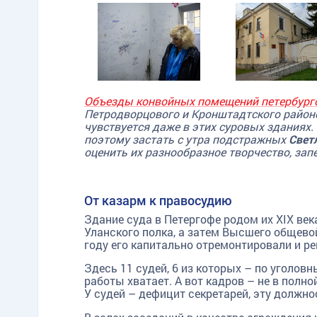
Объезды конвойных помещений петербур
Петродворцового и Кронштадтского районо
чувствуется даже в этих суровых зданиях.
поэтому застать с утра подстражных
Свет
оценить их разнообразное творчество, зап
От казарм к правосудию
Здание суда в Петергофе родом их XIX ве
Уланского полка, а затем Высшего общевой
году его капитально отремонтировали и р
Здесь 11 судей, 6 из которых – по уголов
работы хватает. А вот кадров – не в полн
У судей – дефицит секретарей, эту долж