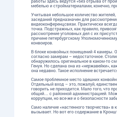
работы здесь ведутся «без отрыва от про
мебелью и стройматериалами, конечно, п
Учитывая небольшое количество жителей,
заседаний предназначен для рассмотрения
видеоконференцсвязи. Практически всегд
TG
ОК
MAX
точка. Подстражных, как правило, привозя
рассмотрение уголовных дел с их присутс
причине петербургскому Уполномоченному 
конвоиров.
В блоке конвойных помещений 4 камеры. О
согласно замерам – недостаточное. Столик
обнаружилось оригинальное в каком-то см
Генуя. Но сделана она из «нержавейки», ка
она недавно. Такое исполнение встречае
Самое проблемное место здешних конвойн
Отдельный вход – это, пожалуй, единстве
говорить не приходится. Мало того, что пр
общий… с районной администрацией. Можн
коррупции, но все-же и о безопасности за
Само наличие «настенного творчества» в 
вызывает. Но вот его содержание в Кронш