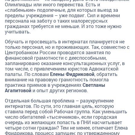
Олимпиады или иного первенства. Есть и
«слабенькие» подопечные, для которых выезд за
пределы учреждения – уже подвиг. Сил и времени
персонала на заботу о таких малоресурсных
гражданах требуется не меньше. И это тоже нужно
учитывать.
Обучать и просвещать в интернатах планируется не
только персонал, но и проживающих. Так, совместно с
Центробанком России проводятся занятия по
финансовой грамотности с дееспособными,
запланировано оказание консультационных услуг, в
том числе, с привлечением юристов Адвокатской
палаты. По словам
Елены Фидриковой
, обратить
внимание на правовую грамотность помогла
практика приемов в учреждениях
Светланы
Агапитовой
и опыт других регионов.
Отдельная большая проблема – разукрупнение
интернатов. По сути, это главная цель, которую
ставила перед собой Рабочая группа. Как уменьшить
число обитателей «тысячников», если городская
очередь из желающих попасть в ПНИ насчитывает
четыре сотни граждан? Тем не менее, отмечает Елена
Фридрикова, процесс запущен: по утвержденному