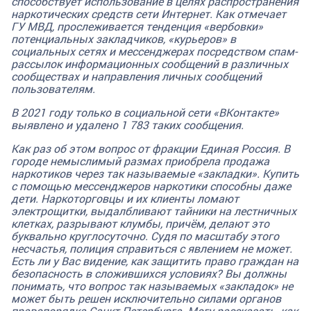
способствует использование в целях распространения
наркотических средств сети Интернет. Как отмечает
ГУ МВД, прослеживается тенденция «вербовки»
потенциальных закладчиков, «курьеров» в
социальных сетях и мессенджерах посредством спам-
рассылок информационных сообщений в различных
сообществах и направления личных сообщений
пользователям.
В 2021 году только в социальной сети «ВКонтакте»
выявлено и удалено 1 783 таких сообщения.
Как раз об этом вопрос от фракции Единая Россия. В
городе немыслимый размах приобрела продажа
наркотиков через так называемые «закладки». Купить
с помощью мессенджеров наркотики способны даже
дети. Наркоторговцы и их клиенты ломают
электрощитки, выдалбливают тайники на лестничных
клетках, разрывают клумбы, причём, делают это
буквально круглосуточно. Судя по масштабу этого
несчастья, полиция справиться с явлением не может.
Есть ли у Вас видение, как защитить право граждан на
безопасность в сложившихся условиях?
Вы должны
понимать, что вопрос так называемых «закладок» не
может быть решен исключительно силами органов
правопорядка Санкт-Петербурга. Могу рассказать, как