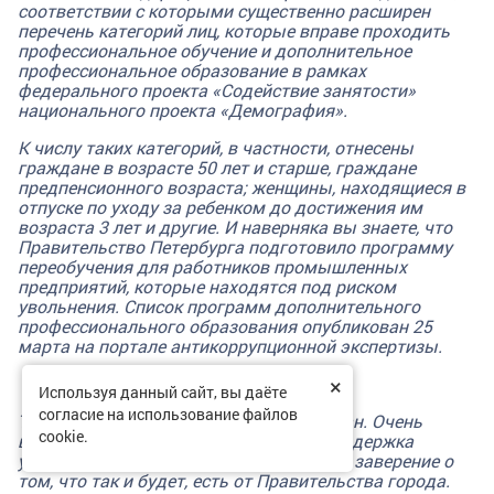
соответствии с которыми существенно расширен
перечень категорий лиц, которые вправе проходить
профессиональное обучение и дополнительное
профессиональное образование в рамках
федерального проекта «Содействие занятости»
национального проекта «Демография».
К числу таких категорий, в частности, отнесены
граждане в возрасте 50 лет и старше, граждане
предпенсионного возраста; женщины, находящиеся в
отпуске по уходу за ребенком до достижения им
возраста 3 лет и другие.
И наверняка вы знаете, что
Правительство Петербурга подготовило программу
переобучения для работников промышленных
предприятий, которые находятся под риском
увольнения. Список программ дополнительного
профессионального образования опубликован 25
марта на портале антикоррупционной экспертизы.
×
***
Используя данный сайт, вы даёте
согласие на использование файлов
Теперь о социальной поддержке граждан. Очень
cookie.
важно, чтобы в нынешних условиях поддержка
уязвимых категорий была сохранена. И заверение о
том, что так и будет, есть от Правительства города.