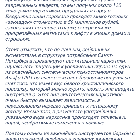
запрещенных веществ, то мы получим около 120
килограмм наркотиков, проданных в городе.
Ежедневно наши горожане проходят мимо готовых
«закладок» стоимостью в 50 миллионов рублей,
закопанных во дворе, в парке, сквере или же
прикреплённых магнитами к лифту в жилых домах и
строениях.
Стоит отметить, что по данным, собранным
активистами, в структуре потребления Санкт-
Петербурга превалируют растительные наркотики,
однако есть тенденции к увеличению спроса на один
из опаснейших синтетических психостимуляторов
Альфа-ПВП, на сленге – «соль» (название получил за
счет того, что имеет вид белого кристаллического
порошка), который можно курить, нюхать или вводить
внутривенно. Этот вид синтетических наркотиков
очень быстро вызывает зависимость, а
передозировка нередко приводит к летальному
исходу. Кроме того, в результате употребления
указанного вида наркотика происходят тяжелые и,
порой, необратимые изменения в психике.
Поэтому одним из важнейших инструментов борьбы с
наркоторговлей, особенно в условиях динамично