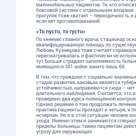
маломобильных пациентов. Те, кто относ
боксовой системе с отдельными входами. 
прогулок тоже хватает – периодичность и
если нет противопоказаний.
TG
ОК
MAX
«То пусто, то густо»
По мнению главного врача, стационар ос
квалифицированную помощь по существую
Любовь Кузнецова тоже считает справедли
пересматривалась и фактически не исполня
тут больше страдает заполняемость больниц
имеющихся 301 койки занято лишь 60.
В том, что граждане с социально значим
стадии развития, каковым является тубер
устойчивостью, направляются сюда – нет 
длительного наблюдения. Считается, что и
проведено два курса полноценной контро
Однако решение о том продолжать лечение
практике пациенты проходят и четыре, и п
исчерпан. Но и в этой ситуации человек м
ухода. Именно этим и занимаются специа
пределы больницы таким пациентам дейст
угрозу для окружающих.