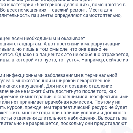
ится к категории «бактериовыделяющих», помещаются в
Во всех помещениях – свежий ремонт. Места для
 длительность пациенты определяют самостоятельно,
нащен всем необходимым и оказывает
щим стандартам. А вот претензии к маршрутизации
выми, но лишь в том смысле, что она давно не
ется. Однако на пациентах это не особенно отражается,
ы, в которой «то пусто, то густо». Например, сейчас из
ыми инфекционными заболеваниями в терминальной
кулез с множественной и широкой лекарственной
никаких нарушений. Для них и создано отделение
злечение не может быть достигнуто после того, как
лируемой химиотерапии, оказавшимися неэффективными.
 или нет принимает врачебная комиссия. Поэтому на
ять курсов, прежде чем терапевтический ресурс не будет
ожет жить многие годы при наличии условий и должного
листы отделения длительного наблюдения. Выходить за
вительно не разрешается, поскольку они представляют