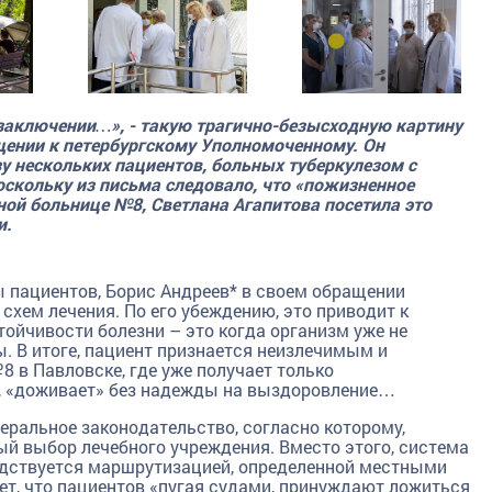
заключении…», - такую трагично-безысходную картину
ении к петербургскому Уполномоченному. Он
зу нескольких пациентов, больных туберкулезом с
скольку из письма следовало, что «пожизненное
ной больнице №8, Светлана Агапитова посетила это
и.
ы пациентов, Борис Андреев* в своем обращении
хем лечения. По его убеждению, это приводит к
йчивости болезни – это когда организм уже не
. В итоге, пациент признается неизлечимым и
 в Павловске, где уже получает только
, «доживает» без надежды на выздоровление…
еральное законодательство, согласно которому,
й выбор лечебного учреждения. Вместо этого, система
одствуется маршрутизацией, определенной местными
т, что пациентов «пугая судами, принуждают ложиться