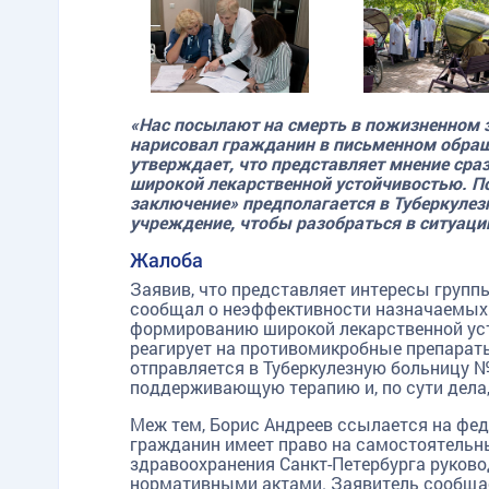
«Нас посылают на смерть в пожизненном 
нарисовал гражданин в письменном обращ
утверждает, что представляет мнение сра
широкой лекарственной устойчивостью. По
заключение» предполагается в Туберкулез
учреждение, чтобы разобраться в ситуаци
Жалоба
Заявив, что представляет интересы групп
сообщал о неэффективности назначаемых с
формированию широкой лекарственной усто
реагирует на противомикробные препараты
отправляется в Туберкулезную больницу №8
поддерживающую терапию и, по сути дела
Меж тем, Борис Андреев ссылается на фед
гражданин имеет право на самостоятельны
здравоохранения Санкт-Петербурга руков
нормативными актами. Заявитель сообщае