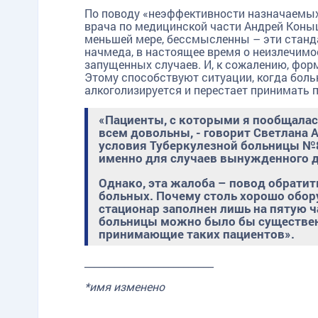
По поводу «неэффективности назначаемых
врача по медицинской части Андрей Коныш
меньшей мере, бессмысленны – эти станда
начмеда, в настоящее время о неизлечимо
запущенных случаев. И, к сожалению, фор
Этому способствуют ситуации, когда боль
алкоголизируется и перестает принимать
«Пациенты, с которыми я пообщалась
всем довольны, - говорит Светлана 
условия Туберкулезной больницы №8
именно для случаев вынужденного 
Однако, эта жалоба – повод обрати
больных. Почему столь хорошо обо
стационар заполнен лишь на пятую ч
больницы можно было бы существенн
принимающие таких пациентов».
__________________________
*имя изменено