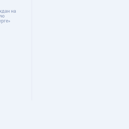
ждан на
ую
урге»