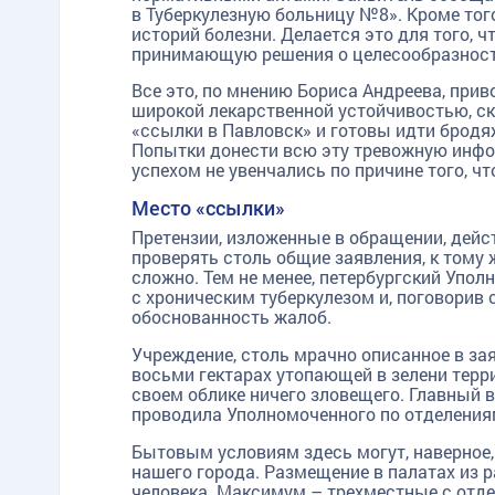
в Туберкулезную больницу №8». Кроме тог
историй болезни. Делается это для того, 
принимающую решения о целесообразност
Все это, по мнению Бориса Андреева, прив
широкой лекарственной устойчивостью, с
«ссылки в Павловск» и готовы идти бродяж
Попытки донести всю эту тревожную инф
успехом не увенчались по причине того, чт
Место «ссылки»
Претензии, изложенные в обращении, дейс
проверять столь общие заявления, к тому
сложно. Тем не менее, петербургский Упо
с хроническим туберкулезом и, поговорив
обоснованность жалоб.
Учреждение, столь мрачно описанное в зая
восьми гектарах утопающей в зелени терр
своем облике ничего зловещего. Главный
проводила Уполномоченного по отделениям
Бытовым условиям здесь могут, наверное
нашего города. Размещение в палатах из 
человека. Максимум – трехместные с отд