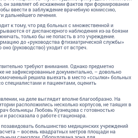
о, он заявляет об искажении фактов при формировании
чтобы ввести в заблуждение врачебную комиссию,
и дальнейшего лечения.
одит к тому, что ряд больных с множественной и
крываются от диспансерного наблюдения из-за боязни
ничать, только бы не попасть в это учреждение.
ормацию до «руководства фтизиатрической службы»
о оно (руководство) уходит от встреч.
твительно требуют внимания. Однако предметно
 же не зафиксированные документально, – довольно
лномоченный решила выехать в место «ссылки» больных
 со специалистами и пациентами, оценить
влении, на деле выглядит вполне благообразно. На
итории расположились несколько корпусов, не таящих в
 врач больницы Любовь Кузнецова с готовностью
 и рассказала о работе стационара.
, позавидовать большинство медицинских учреждений
расчета – восемь квадратных метров площади на
ельным санузлом. Оборудована зона для