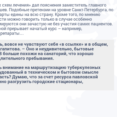
 схем лечения» дал пояснения заместитель главного
ев. Подобные претензии на уровне Санкт-Петербурга, по
рты едины на всю страну. Кроме того, по мнению
сти можно говорить только в случае особенно
мируются они зачастую не без участия самих пациентов.
ной прерывает начатый курс – например,
 препараты…
, вовсе не чувствуют себя «в ссылке» и в общем,
Агапитова. – Оно и неудивительно, бытовые
 больше похожи на санаторий, что хорошо
длительного пребывания.
ть внимание на маршрутизацию туберкулезных
рудованный в техническом и бытовом смысле
асть? Думаю, что за счет ресурса павловской
о разгрузить городские стационары,