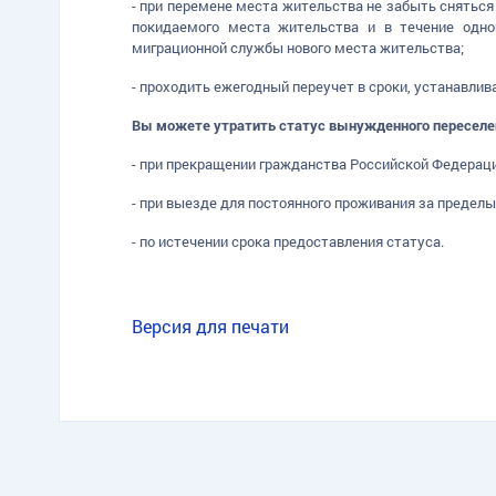
- при перемене места жительства не забыть снятьс
покидаемого места жительства и в течение одно
миграционной службы нового места жительства;
- проходить ежегодный переучет в сроки, устанавл
Вы можете утратить статус вынужденного переселе
- при прекращении гражданства Российской Федераци
- при выезде для постоянного проживания за предел
- по истечении срока предоставления статуса.
Версия для печати
TG
ОК
MAX