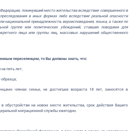
Федерации, покинувший место жительства вследствие совершенного в
 преследования в иных формах либо вследствие реальной опасности
ли национальной принадлежности, вероисповедания, языка, а также по
ьной группе или политических убеждений, ставших поводами для
кретного лица или группы лиц, массовых нарушений общественного
енным переселенцем, то Вы должны знать, что:
на пять лет;
 образца;
нцами членах семьи, не достигших возраста 18 лет, заносятся в
 в обустройстве на новом месте жительства, срок действия Вашего
деральной миграционной службы ежегодно.
рритории Российской Федерации, в том числе в одном из населенных