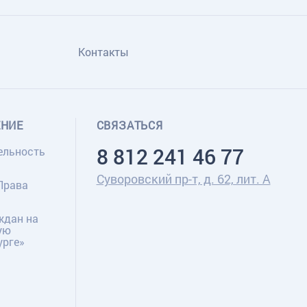
Контакты
ЕНИЕ
СВЯЗАТЬСЯ
8 812 241 46 77
ельность
Суворовский пр-т, д. 62, лит. А
Права
ждан на
ую
урге»