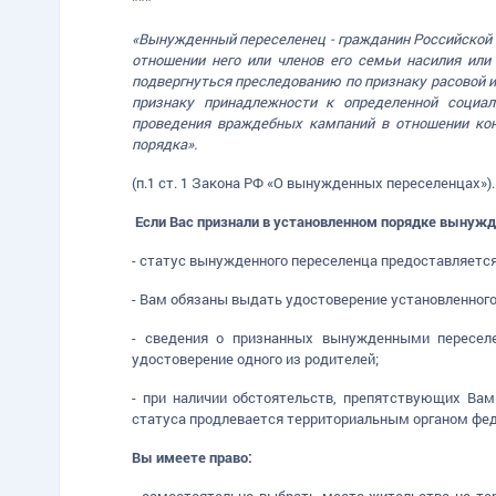
«Вынужденный переселенец - гражданин Российской 
отношении него или членов его семьи насилия или
подвергнуться преследованию по признаку расовой и
признаку принадлежности к определенной социал
проведения враждебных кампаний в отношении кон
порядка».
(п.1 ст. 1 Закона РФ «О вынужденных переселенцах»).
Если Вас признали в установленном порядке вынужд
- статус вынужденного переселенца предоставляется 
- Вам обязаны выдать удостоверение установленного
- сведения о признанных вынужденными переселе
удостоверение одного из родителей;
- при наличии обстоятельств, препятствующих Вам
статуса продлевается территориальным органом фе
Вы имеете право:
- самостоятельно выбрать место жительства на те