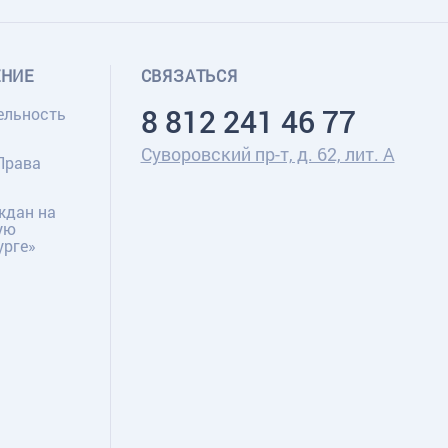
ЕНИЕ
СВЯЗАТЬСЯ
8 812 241 46 77
ельность
Суворовский пр-т, д. 62, лит. А
Права
ждан на
ую
урге»