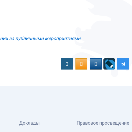
ого
дении за публичными мероприятиями
Вконтакте
OK.RU
MAIL.RU
Доклады
Правовое просвещение