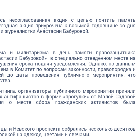
ось несогласованная акция с целью почтить память
егодная акция приурочена к восьмой годовщине со дня
 и журналистки Анастасии Бабуровой.
зма и милитаризма в день памяти правозащитника
астасии Бабуровой» в специально отведенном месте на
ушения срока подачи уведомления. Однако, по данным
ена в Комитет по вопросам законности, правопорядка и
ней до даты проведения публичного мероприятия, что
ства.
итинга, организаторы публичного мероприятия приняли
х антифашистов в форме «прогулки» от Малой Садовой
я о месте сбора гражданских активистов была
ицы и Невского проспекта собрались несколько десятков
ликой на одежде, цветами и свечами.