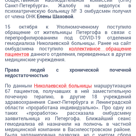
Санкт-Петербурга». Жалобу на недопуск в
психиатрическую больницу № 3 омбудсмен получил
от члена ОНК
Елены Шаховой
.
15 октября к Уполномоченному поступило
обращение от жительницы Петергофа в связи с
перепрофилированием под COVID-19 отделения
гемодиализа Николаевской больницы. Ранее на сайт
омбудсмена поступило
коллективное обращение
пациентов
данного отделения, переведенных в другие
медицинские учреждения.
Права людей с хронической почечной
недостаточностью
По данным
Николаевской больницы
маршрутизация
67 пациентов, получавших в ней заместительную
почечную терапию, в другие 18 учреждений
здравоохранения Санкт-Петербурга и Ленинградской
области «проработана индивидуально». Про одну из
таких «проработок» рассказала омбудсмену
заявительница из Петергофа. Ближайший сеанс
гемодиализа ей назначили на полночь в частной
медицинской компании в Василеостровском районе.
Была запланирована развозка, но с учетом сбора