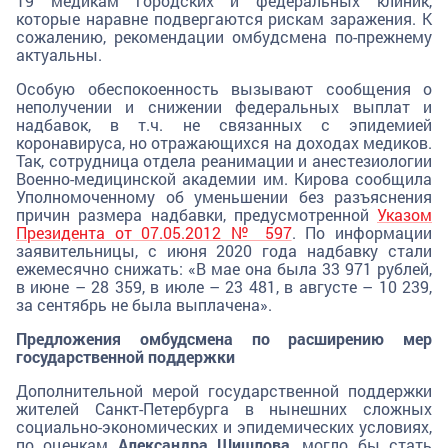
19 медикам городских и федеральных клиник,
которые наравне подвергаются рискам заражения. К
сожалению, рекомендации омбудсмена по-прежнему
актуальны.
Особую обеспокоенность вызывают сообщения о
неполучении и снижении федеральных выплат и
надбавок, в т.ч. не связанных с эпидемией
коронавируса, но отражающихся на доходах медиков.
Так, сотрудница отдела реанимации и анестезиологии
Военно-медицинской академии им. Кирова сообщила
Уполномоченному об уменьшении без разъяснения
причин размера надбавки, предусмотренной
Указом
Президента от 07.05.2012 № 597
. По информации
заявительницы, с июня 2020 года надбавку стали
ежемесячно снижать: «В мае она была 33 971 рублей,
в июне – 28 359, в июле – 23 481, в августе – 10 239,
за сентябрь не была выплачена».
Предложения омбудсмена по расширению мер
государственной поддержки
Дополнительной мерой государственной поддержки
жителей Санкт-Петербурга в нынешних сложных
социально-экономических и эпидемических условиях,
по оценкам
Александра Шишлова
, могло бы стать