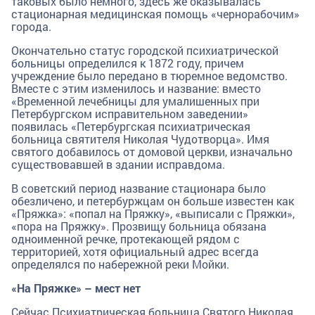
таковых было немного, здесь же оказывалась
стационарная медицинская помощь «чернорабочим»
города.
Окончательно статус городской психиатрической
больницы определился к 1872 году, причем
учреждение было передано в тюремное ведомство.
Вместе с этим изменилось и название: вместо
«Временной лечебницы для умалишенных при
Петербургском исправительном заведении»
появилась «Петербургская психиатрическая
больница святителя Николая Чудотворца». Имя
святого добавилось от домовой церкви, изначально
существовавшей в здании исправдома.
В советский период название стационара было
обезличено, и петербуржцам он больше известен как
«Пряжка»: «попал на Пряжку», «выписали с Пряжки»,
«пора на Пряжку». Прозвищу больница обязана
одноименной речке, протекающей рядом с
территорией, хотя официальный адрес всегда
определялся по набережной реки Мойки.
«На Пряжке» – мест нет
Сейчас Психиатрическая больница Святого Николая