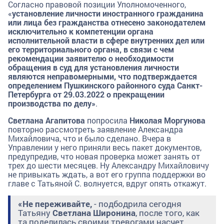
Согласно правовой позиции Уполномоченного,
«
установление личности иностранного гражданина
или лица без гражданства отнесено законодателем
исключительно к компетенции органа
исполнительной власти в сфере внутренних дел или
его территориального органа, в связи с чем
рекомендации заявителю о необходимости
обращения в суд для установления личности
являются неправомерными, что подтверждается
определением Пушкинского районного суда Санкт-
Петербурга от 29.03.2022 о прекращении
производства по делу»
.
Светлана Агапитова
попросила
Николая Моргунова
повторно рассмотреть заявление Александра
Михайловича, что и было сделано. Вчера в
Управлении у него приняли весь пакет документов,
предупредив, что новая проверка может занять от
трех до шести месяцев. Ну Александру Михайловичу
не привыкать ждать, а вот его группа поддержки во
главе с Татьяной С. волнуется, вдруг опять откажут.
«Не переживайте,
- подбодрила сегодня
Татьяну
Светлана Широнина
, после того, как
та поделилась своими тревогами насчет