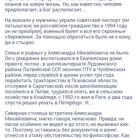
планов на новую жизнь. Но, как известно, человек
предполагает, а Бог располагает…
На вокзале у мужчины украли советский паспорт (ни
латышское, ни российское гражданство к 1994 году
он не приобрел), военный билет и все его скромные
сбережения. За помощью обратиться было не к кому,
да и стыдно.
Семьи и родных у Александра Михайловича не было.
Он с рождения воспитывался в Екапилском доме-
приюте, потом - в школе-интернате Лудзенского
района Латвийской ССР, окончил ПТУ в Чулбенском
районе, перед службой в армии успел три года
поработать трактористом в Псковской области,
отслужил в Саратовской, после демобилизации
поселился в Литве, трудился опять же в сельском
хозяйстве в Клайпеде, с 1992-го жил в Риге, а два года
спустя решил уехать в Петербург. И…
Северная столица встретила Александра
Михайловича, мягко говоря, неласково. Правда, он
ласки особенно не видел и до этого, но выживал как-
то. Поэтому, оставшись без документов и денег,
отнесся к этому обстоятельству по-философски. Как