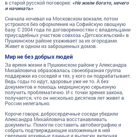
в старой русской поговорке:
«Не жили богато, нечего
и начинать»
.
Сначала ночевал на Московском вокзале, потом
устроился без оформления на Софийскую овощную
базу. С 2004 года по договоренностям с владельцами
приусадебных участков совхоза «Детскосельский» в
Пушкинском районе ухаживает за их огородами.
Живет в одном из заброшенных домов.
Мир не без добрых людей
За время жизни в Пушкинском районе у Александра
Михайловича образовалась своеобразная группа
поддержки из соседей и тех, у кого он подрабатывает.
Ведь годы-то идут, здоровье уже не то. А без
документов и помощь медицинскую серьезную
получить проблематично. И с точки зрения закона,
получается, что он несколько десятков лет живет в
России нелегально.
Короче говоря, добросердечные соседи убедили
Александра Михайловича восстанавливать
документы. Помогли составить автобиографию и
собрать подтверждающие изложенные в ней
сведения архивные данные и выписки, включая