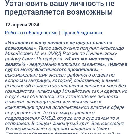
Установить вашу личность не
представляется возможным
12 апреля 2024
Работа с обращениями
|
Права бездомных
«Установить вашу личность не представляется
возможным»
.
Такое заключение получил Александр
Михайлович М. из ОМВД России по Пушкинскому
району Санкт-Петербурга.
«И что же мне теперь
делать?»
- недоуменно вопрошал заявитель.
«Идите в
суд по месту фактического проживания»
, -
рекомендовал ему эксперт районного отдела по
вопросам миграции, который, собственно, и вынес
решение об отказе в установлении личности лица без
гражданства. Александр Михайлович так и сделал, но
в суде ему объяснили, что установление личности
отнесено законодателем исключительно к
компетенции органа исполнительной власти в сфере
внутренних дел. То есть миграционного
подразделения ОМВД, откуда его в суд зачем-то и
отправили. В общем, замкнутый круг. Все, как любит
Уполномоченный по правам человека в Санкт-
Петербурге
Светлана Агапитова
. И именно к ней на