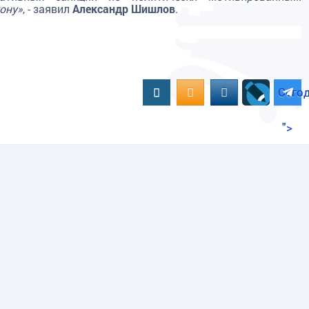
ону»
, - заявил
Александр Шишлов
.
Вконтакте
OK.RU
MAIL.RU
Сего
">