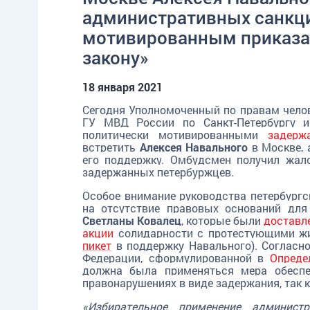
административных санкци
мотивированным приказа
закону»
18 января 2021
Сегодня Уполномоченный по правам челов
ГУ МВД России по Санкт-Петербургу и
политически мотивированными
задерж
встретить
Алексея Навального
в Москве, 
его поддержку
. Омбудсмен получил жало
задержанных петербуржцев.
Особое внимание руководства петербург
на отсутствие правовых оснований дл
Светланы Ковалец
, которые были
доставл
акции
солидарности с протестующими ж
пикет
в поддержку Навального
). Согласн
Федерации, сформулированной в
Опреде
должна была применяться мера обеспе
правонарушениях в виде задержания, так ка
«Избирательное применение админист