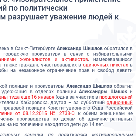
й по политически
м разрушает уважение людей к
ека в Санкт-Петербурге
Александр Шишлов
обратился в
 городскую прокуратуру в связи с избирательными
аниями журналистов
и активистов
, намеревавшихся
а также граждан, участвовавших в
одиночных пикетах
в
бы на незаконное ограничение прав и свобод девяти
ской полиции и прокуратуры
Александр Шишлов
обратил
я удержания в отделах полиции
Александры Шашок
и
ены туда еще 16 января
(одна за участие в
прошлогодней
ителями Хабаровска
, другая – за субботний
одиночный
о
правовой позиции Конституционного Суда Российской
лении от 08.12.2015 № 2738-О
, к
обеим женщинам не
чения производства по делам об административных
к на их попечении находятся дети до 14 лет.
ративных санкций по политически мотивированным