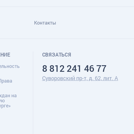
Контакты
ЕНИЕ
СВЯЗАТЬСЯ
8 812 241 46 77
ельность
Суворовский пр-т, д. 62, лит. А
Права
ждан на
ую
урге»