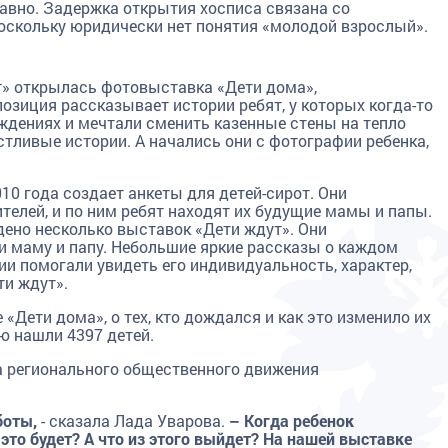
авно. Задержка открытия хосписа связана со
оскольку юридически нет понятия «молодой взрослый».
т» открылась фотовыставка «Дети дома»,
озиция рассказывает истории ребят, у которых когда-то
еждениях и мечтали сменить казенные стены на тепло
стливые истории. А начались они с фотографии ребенка,
10 года создает анкеты для детей-сирот. Они
елей, и по ним ребят находят их будущие мамы и папы.
ено несколько выставок «Дети ждут». Они
ти маму и папу. Небольшие яркие рассказы о каждом
и помогали увидеть его индивидуальность, характер,
ти ждут».
Дети дома», о тех, кто дождался и как это изменило их
ю нашли 4397 детей.
 регионального общественного движения
боты,
- сказала Лада Уварова.
– Когда ребенок
 это будет? А что из этого выйдет? На нашей выставке