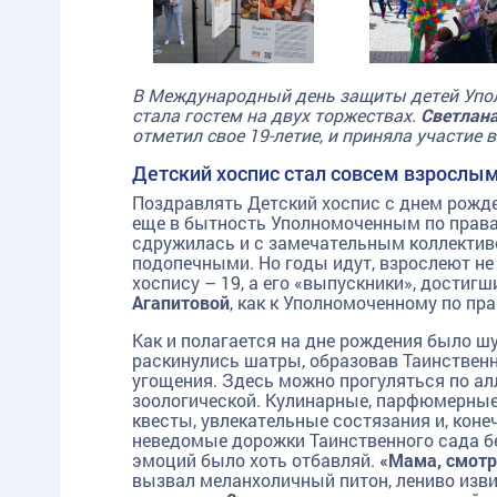
В Международный день защиты детей Упол
стала гостем на двух торжествах.
Светлана
отметил свое 19-летие, и приняла участие
Детский хоспис стал совсем взрослым
Поздравлять Детский хоспис с днем рожд
еще в бытность Уполномоченным по права
сдружилась и с замечательным коллективом
подопечными. Но годы идут, взрослеют не 
хоспису – 19, а его «выпускники», дости
Агапитовой
, как к Уполномоченному по пр
Как и полагается на дне рождения было шу
раскинулись шатры, образовав Таинственн
угощения. Здесь можно прогуляться по алл
зоологической. Кулинарные, парфюмерные
квесты, увлекательные состязания и, коне
неведомые дорожки Таинственного сада бе
эмоций было хоть отбавляй.
«Мама, смотр
вызвал меланхоличный питон, лениво изв