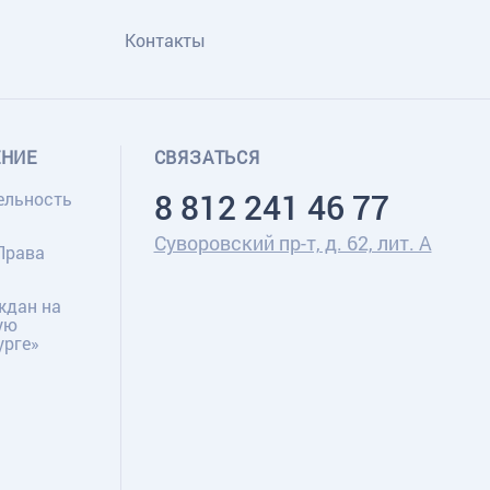
Контакты
ЕНИЕ
СВЯЗАТЬСЯ
8 812 241 46 77
ельность
Суворовский пр-т, д. 62, лит. А
Права
ждан на
ую
урге»