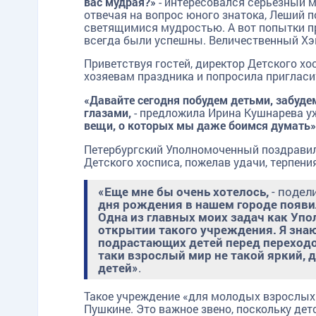
вас мудрая?»
- интересовался серьезный м
отвечая на вопрос юного знатока, Леший п
светящимися мудростью. А вот попытки п
всегда были успешны. Величественный Хэ
Приветствуя гостей, директор Детского х
хозяевам праздника и попросила пригласи
«Давайте сегодня побудем детьми, забуде
глазами,
- предложила Ирина Кушнарева у
вещи, о которых мы даже боимся думать»
Петербургский Уполномоченный поздравил
Детского хосписа, пожелав удачи, терпени
«Еще мне бы очень хотелось,
- подел
дня рождения в нашем городе появи
Одна из главных моих задач как Упо
открытии такого учреждения. Я зна
подрастающих детей перед переходо
TG
ОК
MAX
таки взрослый мир не такой яркий,
детей»
.
Такое учреждение «для молодых взрослых
Пушкине. Это важное звено, поскольку дет