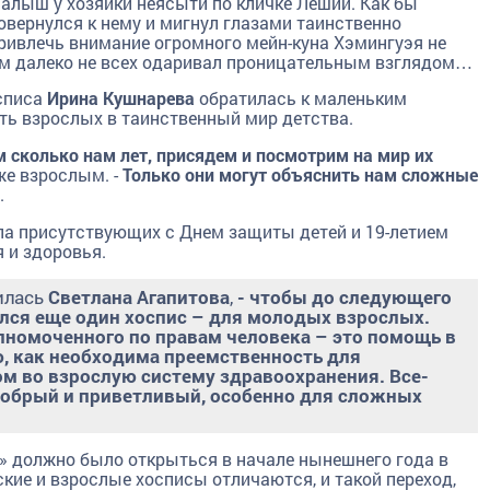
алыш у хозяйки неясыти по кличке Леший. Как бы
овернулся к нему и мигнул глазами таинственно
ривлечь внимание огромного мейн-куна Хэмингуэя не
м далеко не всех одаривал проницательным взглядом…
осписа
Ирина Кушнарева
обратилась к маленьким
ть взрослых в таинственный мир детства.
м сколько нам лет, присядем и посмотрим на мир их
же взрослым. -
Только они могут объяснить нам сложные
.
а присутствующих с Днем защиты детей и 19-летием
я и здоровья.
илась
Светлана Агапитова
,
- чтобы до следующего
лся еще один хоспис – для молодых взрослых.
лномоченного по правам человека – это помощь в
ю, как необходима преемственность для
м во взрослую систему здравоохранения. Все-
 добрый и приветливый, особенно для сложных
» должно было открыться в начале нынешнего года в
ские и взрослые хосписы отличаются, и такой переход,