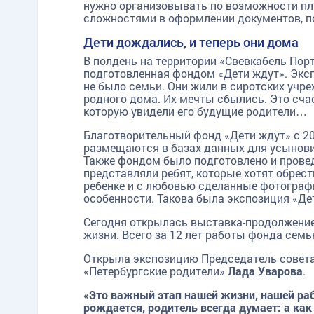
нужно организовывать по возможности пл
сложностями в оформлении документов, п
Дети дождались, и теперь они дома
В полдень на территории «Свевкабель Пор
подготовленная фондом «Дети ждут». Эксп
не было семьи. Они жили в сиротских учр
родного дома. Их мечты сбылись. Это сча
которую увидели его будущие родители…
Благотворительный фонд «Дети ждут» с 20
размещаются в базах данных для усыновит
Также фондом было подготовлено и провед
представляли ребят, которые хотят обрес
ребенке и с любовью сделанные фотографи
особенности. Такова была экспозиция «Де
Сегодня открылась выставка-продолжение «
жизни. Всего за 12 лет работы фонда семь
Открыла экспозицию Председатель совета
«Петербургские родители»
Лада Уварова
.
«Это важный этап нашей жизни, нашей ра
рождается, родитель всегда думает: а как