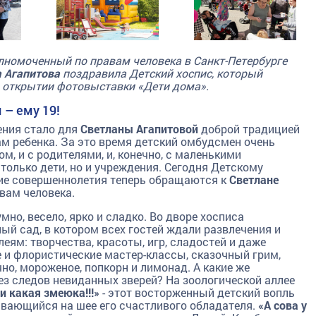
номоченный по правам человека в Санкт-Петербурге
 Агапитова
поздравила Детский хоспис, который
 в открытии фотовыставки «Дети дома».
 – ему 19!
ения стало для
Светланы Агапитовой
доброй традицией
м ребенка. За это время детский омбудсмен очень
, и с родителями, и, конечно, с маленькими
только дети, но и учреждения. Сегодня Детскому
гшие совершеннолетия теперь обращаются к
Светлане
авам человека.
мно, весело, ярко и сладко. Во дворе хосписа
ый сад, в котором всех гостей ждали развлечения и
еям: творчества, красоты, игр, сладостей и даже
 и флористические мастер-классы, сказочный грим,
чно, мороженое, попкорн и лимонад. А какие же
з следов невиданных зверей? На зоологической аллее
и какая змеюка!!!»
- этот восторженный детский вопль
ивающийся на шее его счастливого обладателя.
«А сова у