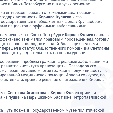
ко в Санкт-Петербурге, но и в других регионах.
ия интересов граждан с тяжелыми диагнозами в
лагодаря активности
Кирилла Куляева
и его
государственный внебюджетный фонд «Круг добра»,
ми пациентов с орфанными заболеваниями.
вам человека в Санкт-Петербурге
Кирилл Куляев
начал в
 эффективно занимался правовым просвещением, готовил
ащиты прав инвалидов и людей, болеющих редкими
ст перешел в статус Общественного помощника
Светланы
возащитную деятельность на новом уровне.
есс решения проблем граждан с редкими заболеваниями
в развитие института правозащиты. Благодаря его
кому неравнодушию многие граждане получили доступ к
рованной медицинской помощи. И жюри конкурса, по
го активиста, приняло решение о награждении Кирилла
ом»:
Светлана Агапитова
и
Кирилл Куляев
приняли
ла из пушки на Нарышкином бастионе Петропавловской
ь чуть позже, в Государственном музее политической