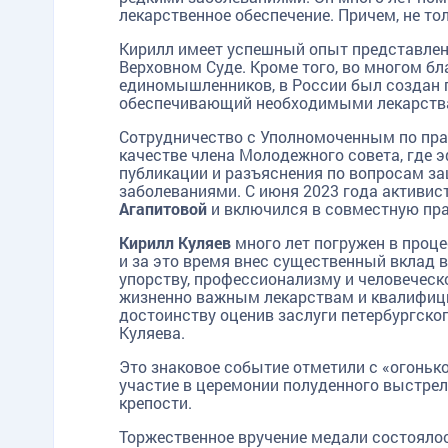
лекарственное обеспечение. Причем, не толь
Кирилл имеет успешный опыт представлен
Верховном Суде. Кроме того, во многом б
единомышленников, в России был создан 
обеспечивающий необходимыми лекарства
Сотрудничество с Уполномоченным по пра
качестве члена Молодежного совета, где
публикации и разъяснения по вопросам з
заболеваниями. С июня 2023 года активи
Агапитовой
и включился в совместную пра
Кирилл Куляев
много лет погружен в проц
и за это время внес существенный вклад 
упорству, профессионализму и человечес
жизненно важным лекарствам и квалифици
достоинству оценив заслуги петербургско
Куляева.
Это знаковое событие отметили с «огоньк
участие в церемонии полуденного выстре
крепости.
Торжественное вручение медали состоялос