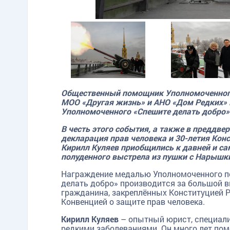
Общественный помощник Уполномоченного 
МОО «Другая жизнь» и АНО «Дом Редких»
Уполномоченного «Спешите делать добро»
В честь этого события, а также в преддве
декларация прав человека и 30-летия Кон
Кирилл Куляев приобщились к давней и са
полуденного выстрела из пушки с Нарышк
Награждение медалью Уполномоченного по
делать добро» производится за большой в
гражданина, закреплённых Конституцией Р
Конвенцией о защите прав человека.
Кирилл Куляев
– опытный юрист, специали
редкими заболеваниями. Он много лет пом