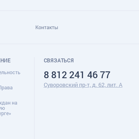
Контакты
ЕНИЕ
СВЯЗАТЬСЯ
8 812 241 46 77
ельность
Суворовский пр-т, д. 62, лит. А
Права
ждан на
ую
урге»