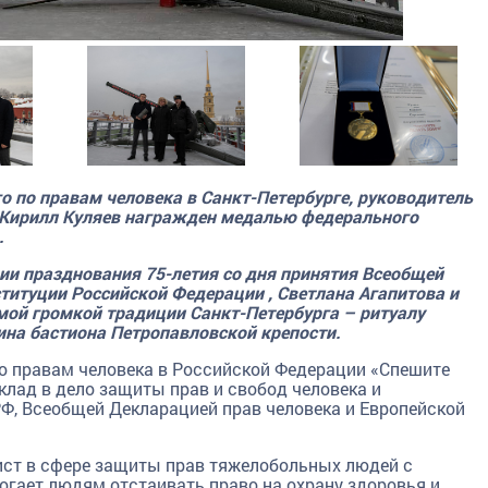
по правам человека в Санкт-Петербурге, руководитель
 Кирилл Куляев награжден медалью федерального
.
рии празднования 75-летия со дня принятия Всеобщей
ституции Российской Федерации , Светлана Агапитова и
мой громкой традиции Санкт-Петербурга – ритуалу
ина бастиона Петропавловской крепости.
 правам человека в Российской Федерации «Спешите
клад в дело защиты прав и свобод человека и
Ф, Всеобщей Декларацией прав человека и Европейской
ст в сфере защиты прав тяжелобольных людей с
огает людям отстаивать право на охрану здоровья и