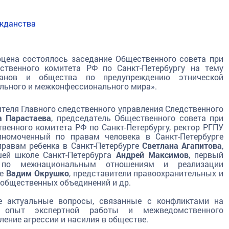
ажданства
рцена состоялось заседание Общественного совета при
ственного комитета РФ по Санкт-Петербургу на тему
рганов и общества по предупреждению этнической
льного и межконфессионального мира».
дителя Главного следственного управления Следственного
 Парастаева
, председатель Общественного совета при
венного комитета РФ по Санкт-Петербургу, ректор РГПУ
лномоченный по правам человека в Санкт-Петербурге
правам ребенка в Санкт-Петербурге
Светлана Агапитова
,
шей школе Санкт-Петербурга
Андрей Максимов
, первый
а по межнациональным отношениям и реализации
ге
Вадим Окрушко
, представители правоохранительных и
 общественных объединений и др.
е актуальные вопросы, связанные с конфликтами на
, опыт экспертной работы и межведомственного
ление агрессии и насилия в обществе.