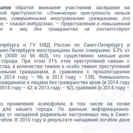
шлов
обратил внимание участников заседания на
кой преступности.
«Этническую преступность нельзя
ями, совершенными иностранными гражданами, это
е, –
сказал омбудсман.
– Представления о повышенной
дан и лиц без гражданства не соответствуют
етербурга и ГУ МВД России по Санкт-Петербургу и
анкт-Петербурге иностранцами было совершено 5,3% от
ий (3000 из 56 463), что существенно меньше доли
 города. При этом 31% этих преступлений связан с
тва, а количество тяжких и особо тяжких преступлений
ранными гражданами, в сравнении с прошлогодними
(в 2014 году – 96, в 2013 году – 138). Уменьшилось
ажданами и лицами без гражданства краж (в 2014 году
2014 году – 42, в 2013 году – 92), грабежей (в 2014 году –
о проявления ксенофобии, в том числе на почве
и для нашего города. По данным информационно-
оду от нападений радикально настроенных лиц в Санкт-
гибли. В 2015 году в результате нападений погибли двое