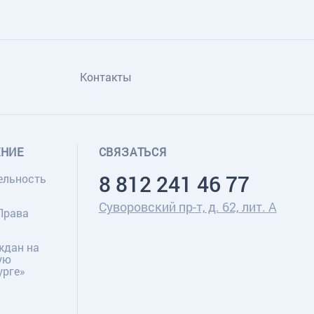
Контакты
ЕНИЕ
СВЯЗАТЬСЯ
8 812 241 46 77
ельность
Суворовский пр-т, д. 62, лит. А
Права
ждан на
ую
урге»