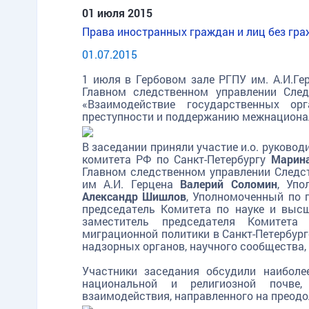
01 июля 2015
Права иностранных граждан и лиц без гр
01.07.2015
1 июля в Гербовом зале РГПУ им. А.И.Ге
Главном следственном управлении След
«Взаимодействие государственных о
преступности и поддержанию межнациона
В заседании приняли участие и.о. руково
комитета РФ по Санкт-Петербургу
Марина
Главном следственном управлении Следст
им А.И. Герцена
Валерий Соломин
, Упо
Александр Шишлов
, Уполномоченный по 
председатель Комитета по науке и выс
заместитель председателя Комитет
миграционной политики в Санкт-Петербур
надзорных органов, научного сообщества,
Участники заседания обсудили наиболе
национальной и религиозной почве
взаимодействия, направленного на преодо