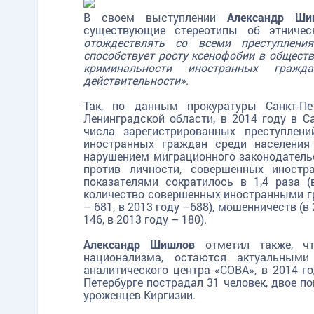
В своем выступлении
Александр Ши
существующие стереотипы об этничес
отождествлять со всеми преступлени
способствует росту ксенофобии в обществ
криминальности иностранных граж
действительности»
.
Так, по данным прокуратуры Санкт-П
Ленинградской области, в 2014 году в С
числа зарегистрированных преступлен
иностранных граждан среди населения
нарушением миграционного законодательс
против личности, совершенных иност
показателями сократилось в 1,4 раза 
количество совершенных иностранными гр
– 681, в 2013 году –688), мошенничеств (в 
146, в 2013 году – 180).
Александр Шишлов
отметил также, чт
национализма, остаются актуальным
аналитического центра «СОВА», в 2014 г
Петербурге пострадал 31 человек, двое по
уроженцев Киргизии.