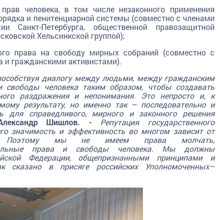
 прав человека, в том числе незаконного применения
орядка и пенитенциарной системы (совместно с членами
ии Санкт-Петербурга, общественной правозащитной
сковской Хельсинкской группой);
ного права на свободу мирных собраний (совместно с
 и гражданскими активистами).
способствуя диалогу между людьми, между гражданским
 свободы человека таким образом, чтобы создавать
ного раздражения и непонимания. Это непросто и, к
мому результату, но именно так – последовательно и
 для справедливого, мирного и законного решения
Александр Шишлов. -
Репутация государственного
его значимость и эффективность во многом зависит от
ов. Поэтому мы не имеем права молчать,
альные права и свободы человека. Мы должны
сийской Федерации, общепризнанными принципами и
ак сказано в присяге российских
Уполномоченных–