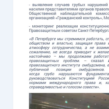
- выявление случаев грубых нарушений
насилия представителями органов правоп
Общественной наблюдательной комисс
организацией «Гражданский контроль», Мо
- мониторинг реализации конституцион
Правозащитным советом Санкт-Петербурга
«В Петербурге мы стремимся работать, 
обществом и властью, защищая права и
атмосферу сотрудничества, а не взаим
сожалению, не всегда приводит к желае
настойчиво – мы продолжаем работать
правозащитных проблем.
– сказал
правозащитного института омбудсмена, 
публичной позиции омбудсмен
когда грубо нарушаются фундаме
нт
руководствоваться Конституцией Рос
нормами международного права и, к
справедливостью и голосом совести».