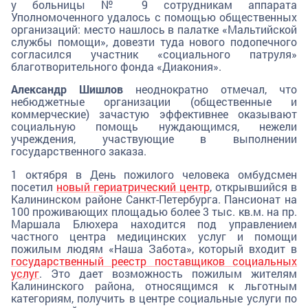
у больницы № 9 сотрудникам аппарата
Уполномоченного удалось с помощью общественных
организаций: место нашлось в палатке «Мальтийской
службы помощи», довезти туда нового подопечного
согласился участник «социального патруля»
благотворительного фонда «Диакония».
Александр Шишлов
неоднократно отмечал, что
небюджетные организации (общественные и
коммерческие) зачастую эффективнее оказывают
социальную помощь нуждающимся, нежели
учреждения, участвующие в выполнении
государственного заказа.
1 октября в День пожилого человека омбудсмен
посетил
новый гериатрический центр
, открывшийся в
Калининском районе Санкт-Петербурга. Пансионат на
100 проживающих площадью более 3 тыс. кв.м. на пр.
Маршала Блюхера находится под управлением
частного центра медицинских услуг и помощи
пожилым людям «Наша Забота», который входит в
государственный реестр поставщиков социальных
услуг
. Это дает возможность пожилым жителям
Калининского района, относящимся к льготным
категориям, получить в центре социальные услуги по