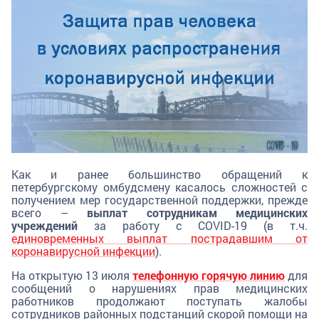
Как и ранее большинство обращений к
петербургскому омбудсмену касалось сложностей с
получением мер государственной поддержки, прежде
всего –
выплат сотрудникам медицинских
учреждений
за работу с COVID-19 (в т.ч.
единовременных выплат пострадавшим от
коронавирусной инфекции
).
На открытую 13 июля
телефонную горячую линию
для
сообщений о нарушениях прав медицинских
работников продолжают поступать жалобы
сотрудников районных подстанций скорой помощи на