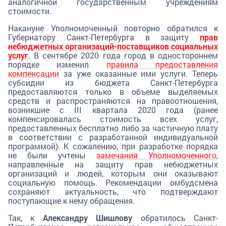
аналогичной государственным учреждениям
стоимости.
Накануне Уполномоченный повторно обратился к
Губернатору Санкт-Петербурга в защиту
прав
небюджетных организаций-поставщиков социальных
услуг
. В сентябре 2020 года город в одностороннем
порядке изменил
правила предоставления
компенсации
за уже оказанные ими услуги. Теперь
субсидии из бюджета Санкт-Петербурга
предоставляются только в объеме выделяемых
средств и распространяются на правоотношения,
возникшие с III квартала 2020 года (ранее
компенсировалась стоимость всех услуг,
предоставленных бесплатно либо за частичную плату
в соответствии с разработанной индивидуальной
программой). К сожалению, при разработке порядка
не были учтены
замечания Уполномоченного
,
направленные на защиту прав небюджетных
организаций и людей, которым они оказывают
социальную помощь. Рекомендации омбудсмена
сохраняют актуальность, что подтверждают
поступающие к нему обращения.
Так, к
Александру Шишлову
обратилось Санкт-