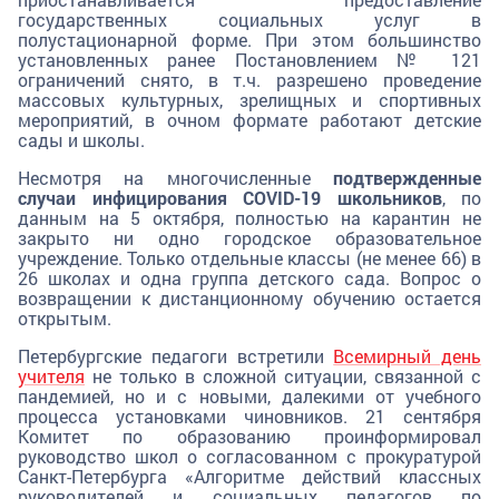
государственных социальных услуг в
полустационарной форме. При этом большинство
установленных ранее Постановлением № 121
ограничений снято, в т.ч. разрешено проведение
массовых культурных, зрелищных и спортивных
мероприятий, в очном формате работают детские
сады и школы.
Несмотря на многочисленные
подтвержденные
случаи инфицирования
COVID
-19 школьников
, по
данным на 5 октября, полностью на карантин не
закрыто ни одно городское образовательное
учреждение. Только отдельные классы (не менее 66) в
26 школах и одна группа детского сада. Вопрос о
возвращении к дистанционному обучению остается
открытым.
Петербургские педагоги встретили
Всемирный день
учителя
не только в сложной ситуации, связанной с
пандемией, но и с новыми, далекими от учебного
процесса установками чиновников. 21 сентября
Комитет по образованию проинформировал
руководство школ о согласованном с прокуратурой
Санкт-Петербурга «Алгоритме действий классных
руководителей и социальных педагогов по