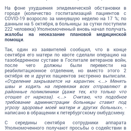
На фоне ухудшения эпидемической обстановки в
городе (количество госпитализаций пациентов с
COVID-19 возросло за минувшую неделю на 17 %; по
данным на 5 октября, в больницы за сутки поступили
222 человека) Уполномоченный вновь начал получать
жалобы на неоказание плановой медицинской
помощи
.
Так, один из заявителей сообщил, что в конце
сентября его матери по квоте сделали операцию на
тазобедренном суставе в Госпитале ветеранов войн,
после чего должны были перевести на
реабилитационное отделение, но вместо этого 2
октября ее и других пациентов экстренно выписали.
«Отделение закрывается на карантин. <…> Менять
швы и ходить на перевязки всех отправляют в
районные поликлиники (даже тех, кто только что
отошел от наркоза). <…> Считаю, что подобное
требование администрации больницы ставит под
угрозу здоровье моей матери и других больных»,
-
написано в обращении к петербургскому омбудсмену.
С середины сентября сотрудники аппарата
Уполномоченного получают просьбы о содействии в