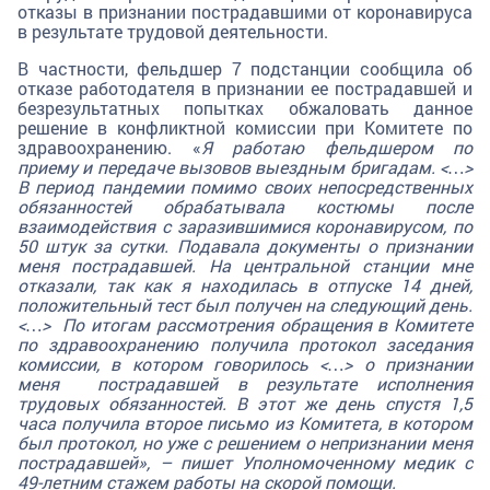
отказы в признании пострадавшими от коронавируса
в результате трудовой деятельности.
В частности, фельдшер 7 подстанции сообщила об
отказе работодателя в признании ее пострадавшей и
безрезультатных попытках обжаловать данное
решение в конфликтной комиссии при Комитете по
здравоохранению. «
Я работаю фельдшером по
приему и передаче вызовов выездным бригадам. <…>
В период пандемии помимо своих непосредственных
обязанностей обрабатывала костюмы после
взаимодействия с заразившимися коронавирусом, по
50 штук за сутки. Подавала документы о признании
меня пострадавшей. На центральной станции мне
отказали, так как я находилась в отпуске 14 дней,
положительный тест был получен на следующий день.
<…> По итогам рассмотрения обращения в Комитете
по здравоохранению получила протокол заседания
комиссии, в котором говорилось <…> о признании
меня пострадавшей в результате исполнения
трудовых обязанностей. В этот же день спустя 1,5
часа получила второе письмо из Комитета, в котором
был протокол, но уже с решением о непризнании меня
пострадавшей», – пишет Уполномоченному медик с
49-летним стажем работы на скорой помощи.