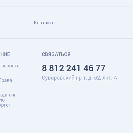
Контакты
ЕНИЕ
СВЯЗАТЬСЯ
8 812 241 46 77
ельность
Суворовский пр-т, д. 62, лит. А
Права
ждан на
ую
урге»