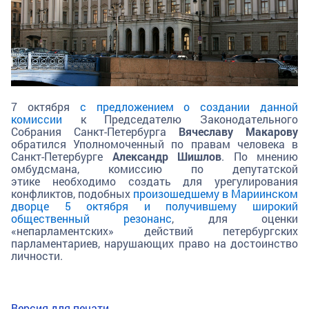
7 октября
с предложением о создании данной
комиссии
к Председателю Законодательного
Собрания Санкт-Петербурга
Вячеславу Макарову
обратился Уполномоченный по правам человека в
Санкт-Петербурге
Александр Шишлов
. По мнению
омбудсмана, комиссию по депутатской
этике необходимо создать для урегулирования
конфликтов, подобных
произошедшему в Мариинском
дворце 5 октября и получившему широкий
общественный резонанс
, для оценки
«непарламентских» действий петербургских
парламентариев, нарушающих право на достоинство
личности.
Версия для печати