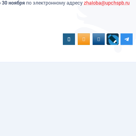
 30 ноября
по электронному адресу
zhaloba@upchspb.ru
Вконтакте
OK.RU
MAIL.RU