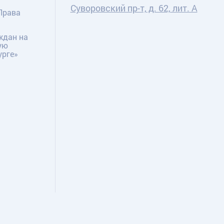
Суворовский пр-т, д. 62, лит. А
Права
ждан на
ую
урге»