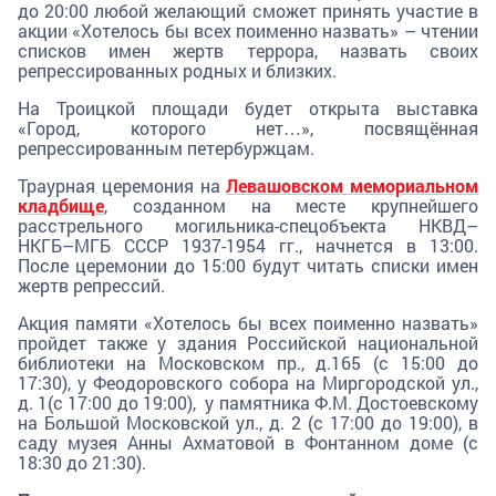
до 20:00 любой желающий сможет принять участие в
акции «Хотелось бы всех поименно назвать» – чтении
списков имен жертв террора, назвать своих
репрессированных родных и близких.
На Троицкой площади будет открыта выставка
«Город, которого нет…», посвящённая
репрессированным петербуржцам.
Траурная церемония на
Левашовском мемориальном
кладбище
, созданном на месте крупнейшего
расстрельного могильника-спецобъекта НКВД–
НКГБ–МГБ СССР 1937-1954 гг., начнется в 13:00.
После церемонии до 15:00 будут читать списки имен
жертв репрессий.
Акция памяти «Хотелось бы всех поименно назвать»
пройдет также у здания Российской национальной
библиотеки на Московском пр., д.165 (с 15:00 до
17:30), у Феодоровского собора на Миргородской ул.,
д. 1(с 17:00 до 19:00), у памятника Ф.М. Достоевскому
на Большой Московской ул., д. 2 (с 17:00 до 19:00), в
саду музея Анны Ахматовой в Фонтанном доме (с
18:30 до 21:30).