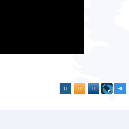
Вконтакте
OK.RU
MAIL.RU