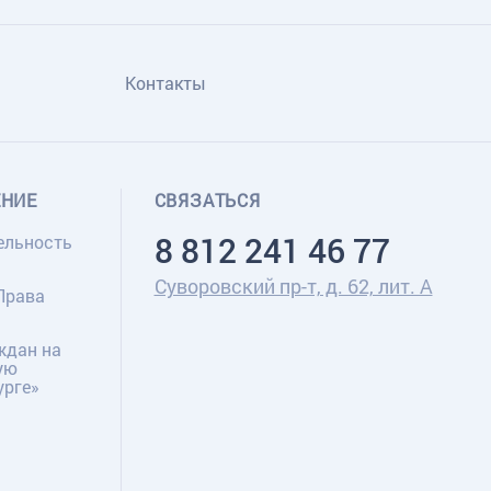
Контакты
ЕНИЕ
СВЯЗАТЬСЯ
8 812 241 46 77
ельность
Суворовский пр-т, д. 62, лит. А
Права
ждан на
ую
урге»