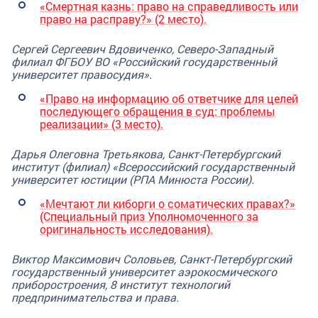
«Смертная казнь: право на справедливость или
право на расправу?» (2 место).
Сергей Сергеевич Вдовиченко
, Северо-Западный
филиал ФГБОУ ВО «Российский государственный
университет правосудия».
«Право на информацию об ответчике для целей
последующего обращения в суд: проблемы
реализации» (3 место).
Дарья Олеговна Третьякова
, Санкт-Петербургский
институт (филиал) «Всероссийский государственный
университет юстиции (РПА Минюста России).
«Мечтают ли киборги о соматических правах?»
(Специальный приз Уполномоченного за
оригинальность исследования).
Виктор Максимович Соловьев,
Санкт-Петербургский
государственный университет аэрокосмического
приборостроения, 8 институт технологий
предпринимательства и права.