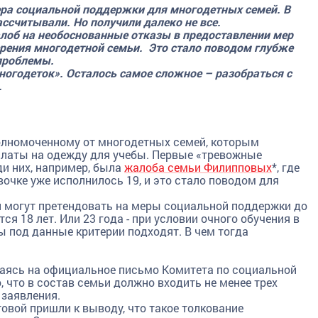
ра социальной поддержки для многодетных семей. В
ассчитывали. Но получили далеко не все.
лоб на необоснованные отказы в предоставлении мер
рения многодетной семьи. Это стало поводом глубже
 проблемы.
ногодеток». Осталось самое сложное – разобраться с
.
олномоченному от многодетных семей, которым
платы на одежду для учебы. Первые «тревожные
ди них, например, была
жалоба семьи Филипповых
*, где
вочке уже исполнилось 19, и это стало поводом для
ьи могут претендовать на меры социальной поддержки до
ся 18 лет. Или 23 года - при условии очного обучения в
 под данные критерии подходят. В чем тогда
аясь на официальное письмо Комитета по социальной
, что в состав семьи должно входить не менее трех
 заявления.
вой пришли к выводу, что такое толкование