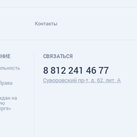
Контакты
ЕНИЕ
СВЯЗАТЬСЯ
8 812 241 46 77
ельность
Суворовский пр-т, д. 62, лит. А
Права
ждан на
ую
урге»