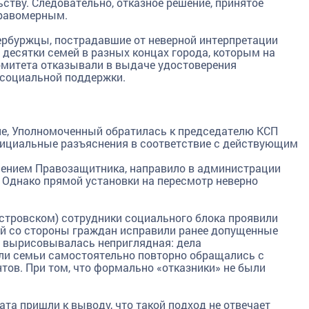
тву. Следовательно, отказное решение, принятое
правомерным.
ербуржцы, пострадавшие от неверной интерпретации
 десятки семей в разных концах города, которым на
митета отказывали в выдаче удостоверения
 социальной поддержки.
е, Уполномоченный обратилась к председателю КСП
фициальные разъяснения в соответствие с действующим
нением Правозащитника, направило в администрации
Однако прямой установки на пересмотр неверно
островском) сотрудники социального блока проявили
ий со стороны граждан исправили ранее допущенные
а вырисовывалась неприглядная: дела
сли семьи самостоятельно повторно обращались с
ов. При том, что формально «отказники» не были
ата пришли к выводу, что такой подход не отвечает