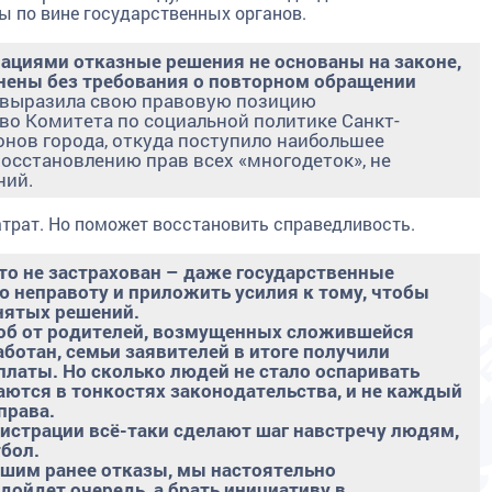
ы по вине государственных органов.
ациями отказные решения не основаны на законе,
нены без требования о повторном обращении
 - выразила свою правовую позицию
во Комитета по социальной политике Санкт-
онов города, откуда поступило наибольшее
восстановлению прав всех «многодеток», не
ний.
атрат. Но поможет восстановить справедливость.
то не застрахован – даже государственные
ою неправоту и приложить усилия к тому, чтобы
нятых решений.
об от родителей, возмущенных сложившейся
ботан, семьи заявителей в итоге получили
латы. Но сколько людей не стало оспаривать
аются в тонкостях законодательства, и не каждый
 права.
истрации всё-таки сделают шаг навстречу людям,
тбол.
вшим ранее отказы, мы настоятельно
дойдет очередь, а брать инициативу в