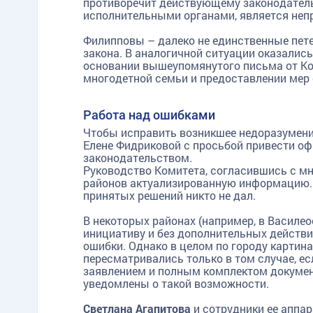
противоречит действующему законодательс
исполнительными органами, является не
Филипповы – далеко не единственные пет
закона. В аналогичной ситуации оказались
основании вышеупомянутого письма от Ко
многодетной семьи и предоставлении мер
Работа над ошибками
Чтобы исправить возникшее недоразумени
Елене Фидриковой с просьбой привести о
законодательством.
Руководство Комитета, согласившись с м
районов актуализированную информацию. 
принятых решений никто не дал.
В некоторых районах (например, в Василе
инициативу и без дополнительных действ
ошибки. Однако в целом по городу картин
пересматривались только в том случае, е
заявлением и полным комплектом документ
уведомлены о такой возможности.
Светлана Агапитова
и сотрудники ее аппар