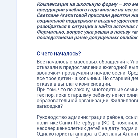
Компенсация на школьную форму – это ме
преддверии учебного года многие на нее р
Светлане Агапитовой прислали десятки жа
социальной поддержки и выдаче удостове
разобраться в ситуации и найти источник
Формально, вопрос уже решен в пользу «м
последствиями ранее допущенных ошибок
С чего началось?
Все началось с массовых обращений к Уп
отказали в предоставлении ежегодной вы
звоночки» прозвучали в начале осени. Сре
все трое детей - школьники. Но старшей де
отказа в выплате компенсации.
При том, что по закону, многодетные сем
тех пор, пока старшему ребенку не исполнит
образовательной организации. Филлипповы
загвоздка?
Руководство администрации района, ссыл
политике Санкт-Петербурга (КСП), пояснило
несовершеннолетних детей на дату подачи
Однако юристы аппарата Светланы Агапито