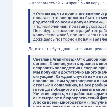
интересам семей, чьи права были нарушен
«Учитывая, что принятые администр
полагаю, что они должны быть отме
родителей со всеми документами»
,
Уполномоченный, призвав руководст
Петербурга и администраций тех рай
количество жалоб, принять меры по 
дожидаясь повторной подачи заявле
Да, это потребует дополнительных трудоз
Светлана Агапитова: «От ошибок ник
органы. Главное, уметь признать св
исправить последствия неверно при
Мы получили достаточно много жал
ситуацией. Каждый случай нами отра
положенные им удостоверения и вып
отказы? К сожалению, не все разбир
готов до победного отстаивать свои
Хочется верить, что районные админ
а не сыграют в бюрократический фу
А пока всем «многодеткам», получи
рекомендуем не ждать, когда до них 