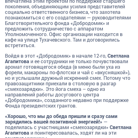
впечатлена этим проектом по поддержке старшего
поколения, объединяющим усилия представителей
социально ответственного бизнеса, что захотела
познакомиться с его создателями — руководителями
Благотворительного фонда «Добродомик» и
предложить сотрудничество с аппаратом
Уполномоченного. Офис организации находится в
кафе на улице Тухачевского. Там и договорились
встретиться.
Войдя в этот «Добродомик» в начале 12-го,
Светлана
Агапитова
и ее сотрудники не только почувствовали
аромат готовящегося обеда (в меню были уха из
форели, макароны по-флотски и чай с «вкусняшкой»),
но и услышали дружный искренний смех. Потому что
правозащитники приехали
в столовую в разгар
«смехозарядки». Это йога смеха – одно из
направлений работы досугового центра
«Добродомика», созданного недавно при поддержке
Фонда президентских грантов.
«Хорошо, что мы до обеда пришли и сразу сами
зарядились вашей позитивной энергией!»
—
поделилась с участницами «смехозарядки»
Светлана
Агапитова
и поинтересовалась, ходят ли на эти