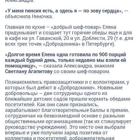
«У меня пенсия есть, а здесь я — по зову сердца»,
—
объяснила Ниночка.
Главная по кухне – «добрый шеф-повар» Елена
придумывает и создает тут горячие обеды еще и для
в кафе на ул. Гаванской, 20 и ул. Доблести, 29 (т.е. для
всех трех точек «Добродомика» в Петербурге).
«Долгое время Елена одна готовила по 900 порций
каждый будний день, только недавно мы взяли ей
помощницу»,
— сказала Александра, знакомя
Светлану Агапитову
со своим шеф-поваром.
Познакомились правозащитники и с волонтерами, у
которых был дебют в «Добродомике». Новенькие
добровольцы – две сотрудницы одного из
ближайших детских садов пришли кормить обедами
посетителей. Как они сами признались,
зарабатывают благотворительные баллы к премии,
сотрудничая на безвозмездной основе с разными
общественными организациями (так их стимулирует
руководство учреждения). Это место они выбрали
впервые и уже получили заряд позитива от
коллектива и посетителей: доброжелательная