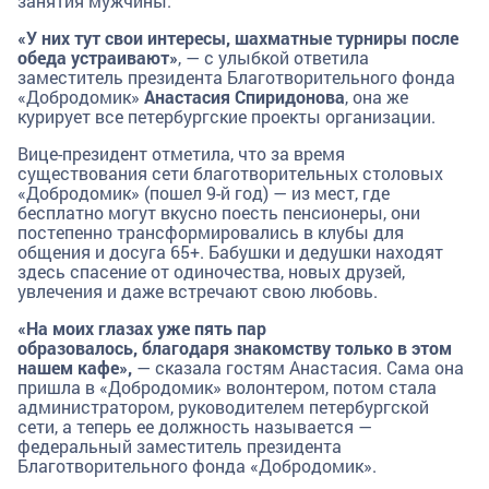
занятия мужчины.
«У них тут свои интересы, шахматные турниры после
обеда устраивают»
, — с улыбкой ответила
заместитель президента Благотворительного фонда
«Добродомик»
Анастасия Спиридонова
, она же
курирует все петербургские проекты организации.
Вице-президент
отметила, что за время
существования сети благотворительных столовых
«Добродомик» (пошел 9-й год) — из мест, где
бесплатно могут вкусно поесть пенсионеры, они
постепенно трансформировались в клубы для
общения и досуга 65+. Бабушки и дедушки находят
здесь спасение от одиночества, новых друзей,
увлечения и даже встречают свою любовь.
«Н
а моих глазах уже пять пар
образовалось, б
лагодаря знакомству только в этом
нашем кафе»,
— сказала гостям Анастасия. Сама она
пришла в «Добродомик» волонтером, потом стала
администратором, руководителем петербургской
сети, а теперь ее должность называется —
федеральный заместитель президента
Благотворительного фонда «Добродомик».