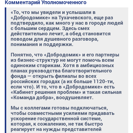
Комментарий Уполномоченного
«То, что мы увидели и услышали в
«Добродомике» на Тухачевского, еще раз
подтвердило, как много у нас в городе людей
с большим сердцем. Здесь смех
действительно лечит, а обед становится
поводом для душевного разговора,
понимания и поддержки.
Понятно, что «Добродомик» и его партнеры
из бизнес-структур не могут помочь всем
одиноким старикам. Хотя в амбициозных
планах руководства благотворительного
фонда — открыть филиалы во всех
российских городах (а их больше 1120-ти,
если что). И то, что в
«Добродомике»
есть
«Кабинет решения проблем» и такая сильная
«Команда добра», воодушевляет.
Мы с коллегами готовы подключаться,
чтобы совместными усилиями придавать
ускорение государственной системе,
которая, к сожалению, не так быстро
реагирует на нужды представителей