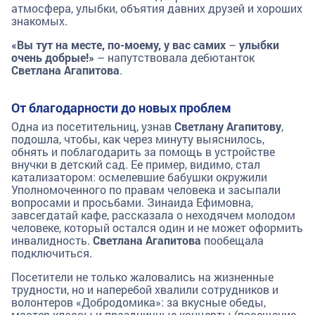
атмосфера, улыбки, объятия давних друзей и хороших
знакомых.
«Вы тут на месте, по-моему, у вас самих
–
улыбки
очень добрые!»
– напутствовала дебютанток
Светлана Агапитова
.
От благодарности до новых проблем
Одна из посетительниц, узнав
Светлану Агапитову
,
подошла, чтобы, как через минуту выяснилось,
обнять и поблагодарить за помощь в устройстве
внучки в детский сад. Ее пример, видимо, стал
катализатором: осмелевшие бабушки окружили
Уполномоченного по правам человека и засыпали
вопросами и просьбами. Зинаида Ефимовна,
завсегдатай кафе, рассказала о неходячем молодом
человеке, который остался один и не может оформить
инвалидность.
Светлана Агапитова
пообещала
подключиться.
Посетители не только жаловались на жизненные
трудности, но и наперебой хвалили сотрудников и
волонтеров «Добродомика»: за вкусные обеды,
мастер-классы и праздничные концерты (посещение