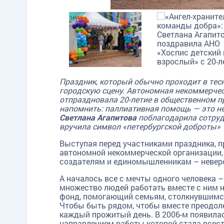
Праздник, который обычно проходит в тесн
городскую сцену.
Автономная некоммерческ
отпраздновала 20-летие в общественном 
напомнить: паллиативная помощь — это не 
Светлана Агапитова
поблагодарила сотруд
вручила символ «петербургской доброты» 
Выступая перед участниками праздника, п
автономной некоммерческой организации, и
создателям и единомышленникам – неве
А началось все с мечты одного человека 
множество людей работать вместе с ним н
фонд, помогающий семьям, столкнувшимс
Чтобы быть рядом, чтобы вместе преодоле
каждый прожитый день. В 2006-м появила
направлением работы которой стала всест