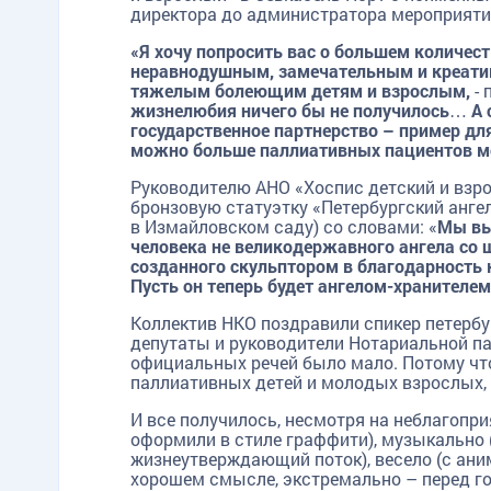
директора до администратора мероприятий
«Я хочу попросить вас о большем количес
неравнодушным, замечательным и креати
тяжелым болеющим детям и взрослым,
- 
TG
ОК
MAX
жизнелюбия ничего бы не получилось… А 
государственное партнерство – пример для
можно больше паллиативных пациентов м
Руководителю АНО
«Хоспис детский и вз
бронзовую статуэтку «Петербургский анг
в Измайловском саду) со словами: «
Мы вы
человека не великодержавного ангела со ш
созданного скульптором в благодарность
Пусть он теперь будет ангелом-хранителе
Коллектив НКО поздравили спикер петерб
депутаты и руководители Нотариальной п
официальных речей было мало. Потому что
паллиативных детей и молодых взрослых,
И все получилось, несмотря на неблагопр
оформили в стиле граффити), музыкально
жизнеутверждающий поток), весело (с ани
хорошем смысле, экстремально – перед г