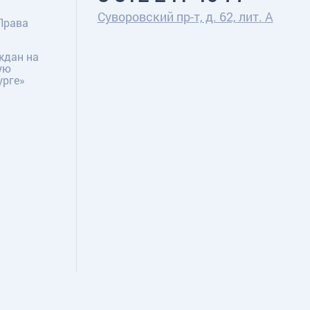
Суворовский пр-т, д. 62, лит. А
Права
ждан на
ую
урге»