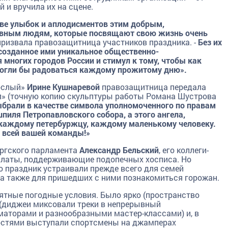
 и вручила их на сцене.
тве улыбок и аплодисментов этим добрым,
вным людям, которые посвящают свою жизнь очень
призвала правозащитница участников праздника. -
Без их
созданное ими уникальное общественно-
 многих городов России и стимул к тому, чтобы как
огли бы радоваться каждому прожитому дню».
рослый»
Ирине Кушнаревой
правозащитница передала
ел» (точную копию скульптуры работы Романа Шустрова
брали в качестве символа уполномоченного по правам
пиля Петропавловского собора, а этого ангела,
 каждому петербуржцу, каждому маленькому человеку.
м всей вашей команды!»
ургского парламента
Александр Бельский
, его коллеги-
алаты, поддерживающие подопечных хосписа. Но
 праздник устраивали прежде всего для семей
 а также для пришедших с ними познакомиться горожан.
иятные погодные условия. Было ярко (пространство
 (диджеи миксовали треки в непрерывный
маторами и разнообразными мастер-классами) и, в
остями выступали спортсмены на джамперах