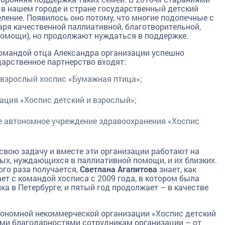
в нашем городе и стране государственный детский
деление. Появилось оно потому, что многие подопечные с
ря качественной паллиативной, благотворительной,
помощи), но продолжают нуждаться в поддержке.
командой отца Александра организации успешно
дарственное партнерство входят:
 взрослый хоспис «Бумажная птица»;
ция «Хоспис детский и взрослый»;
е автономное учреждение здравоохранения «Хоспис
свою задачу и вместе эти организации работают на
ых, нуждающихся в паллиативной помощи, и их близких.
вого раза получается,
Светлана Агапитова
знает, как
ет с командой хосписа с 2009 года, в котором была
а в Петербурге, и пятый год продолжает – в качестве
ономной некоммерческой организации «Хоспис детский
ыми благодарностями сотрудникам организации – от