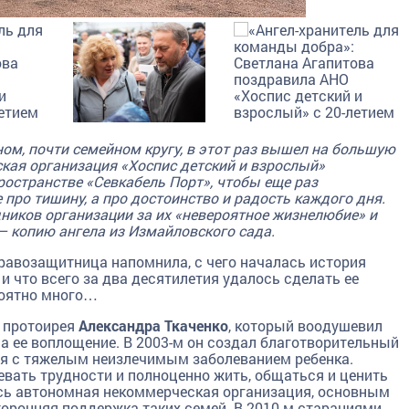
ом, почти семейном кругу, в этот раз вышел на большую
ая организация «Хоспис детский и взрослый»
пространстве
«Севкабель Порт»
, чтобы еще раз
про тишину, а про достоинство и радость каждого дня.
ников организации за их «невероятное жизнелюбие» и
– копию ангела из Измайловского сада.
равозащитница напомнила, с чего началась история
 что всего за два десятилетия удалось сделать ее
роятно много…
– протоирея
Александра Ткаченко
, который воодушевил
а ее воплощение. В 2003-м он создал благотворительный
я с тяжелым неизлечимым заболеванием ребенка.
вать трудности и полноценно жить, общаться и ценить
сь автономная некоммерческая организация, основным
оронняя поддержка таких семей. В 2010-м стараниями