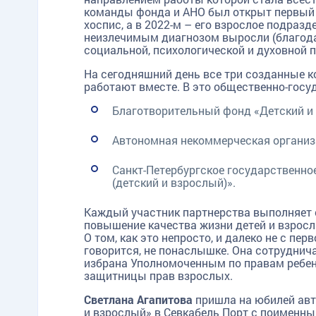
команды фонда и АНО был открыт первый 
хоспис, а в 2022-м – его взрослое подраз
неизлечимым диагнозом выросли (благода
социальной, психологической и духовной 
На сегодняшний день все три созданные 
работают вместе. В это общественно-госу
Благотворительный фонд «Детский и
Автономная некоммерческая организа
Санкт-Петербургское государственно
(детский и взрослый)».
Каждый участник партнерства выполняет 
повышение качества жизни детей и взросл
О том, как это непросто, и далеко не с пер
говорится, не понаслышке. Она сотруднича
избрана Уполномоченным по правам ребенк
защитницы прав взрослых.
Светлана Агапитова
пришла на юбилей авт
и взрослый» в Севкабель Порт с поименн