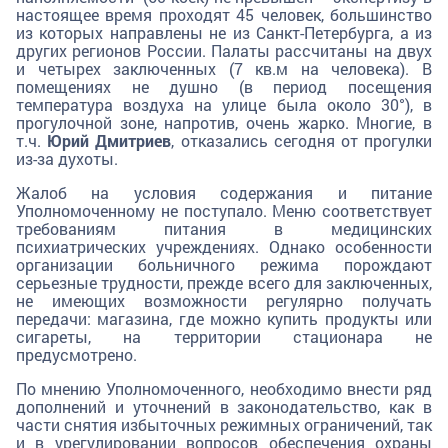
настоящее время проходят 45 человек, большинство
из которых направлены не из Санкт-Петербурга, а из
других регионов России. Палаты рассчитаны на двух
и четырех заключенных (7 кв.м на человека). В
помещениях не душно (в период посещения
температура воздуха на улице была около 30°), в
прогулочной зоне, напротив, очень жарко. Многие, в
т.ч.
Юрий Дмитриев
, отказались сегодня от прогулки
из-за духоты.
Жалоб на условия содержания и питание
Уполномоченному не поступало. Меню соответствует
требованиям питания в медицинских
психиатрических учреждениях. Однако особенности
организации больничного режима порождают
серьезные трудности, прежде всего для заключенных,
не имеющих возможности регулярно получать
передачи: магазина, где можно купить продукты или
сигареты, на территории стационара не
предусмотрено.
По мнению Уполномоченного, необходимо внести ряд
дополнений и уточнений в законодательство, как в
части снятия избыточных режимных ограничений, так
и в урегулировании вопросов обеспечения охраны