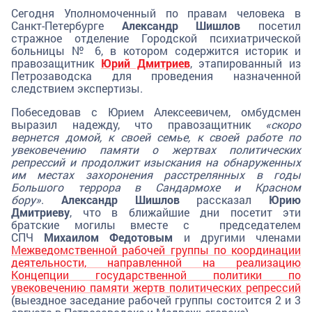
Сегодня Уполномоченный по правам человека в
Санкт-Петербурге
Александр Шишлов
посетил
стражное отделение Городской психиатрической
больницы № 6, в котором содержится историк и
правозащитник
Юрий Дмитриев
, этапированный из
Петрозаводска для проведения назначенной
следствием экспертизы.
Побеседовав с Юрием Алексеевичем,
омбудсмен
выразил надежду, что правозащитник
«скоро
вернется домой, к своей семье, к своей работе по
увековечению памяти о жертвах политических
репрессий и продолжит изыскания на обнаруженных
им местах захоронения расстрелянных в годы
Большого террора в Сандармохе и Красном
бору»
.
Александр Шишлов
рассказал
Юрию
Дмитриеву
, что в ближайшие дни посетит эти
братские могилы вместе с председателем
СПЧ
Михаилом Федотовым
и другими членами
Межведомственной рабочей группы по координации
деятельности, направленной на реализацию
Концепции государственной политики по
увековечению памяти жертв политических репрессий
(выездное заседание рабочей группы состоится 2 и 3