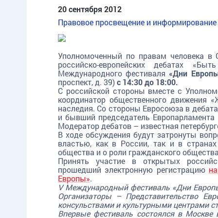
20 сентября 2012
Правовое просвещение и информирование
Уполномоченный по правам человека в 
российско-европейских дебатах «Бы
Международного фестиваля
«Дни Европ
проспект, д. 39)
с 14:30 до 18:00.
С российской стороны вместе с Уполном
координатор общественного движения «Ж
наследия. Со стороны Евросоюза в дебат
и бывший председатель Европарламента 
Модератор дебатов – известная петербург
В ходе обсуждения будут затронуты воп
властью, как в России, так и в страна
общества и о роли гражданского общества
Принять участие в открытых российс
прошедший электронную регистрацию
на
Европы»
.
V Международный фестиваль «Дни Европы» 
Организаторы – Представительство Евр
консульствами и культурными центрами ст
Впервые фестиваль состоялся в Москве 