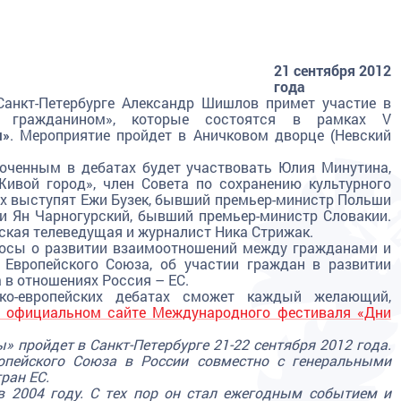
21 сентября 2012
года
Санкт-Петербурге Александр Шишлов примет участие в
ть гражданином», которые состоятся в рамках V
ы»
. Мероприятие пройдет в Аничковом дворце (Невский
оченным в дебатах будет участвовать Юлия Минутина,
ивой город», член Совета по сохранению культурного
ах выступят Ежи Бузек, бывший премьер-министр Польши
и Ян Чарногурский, бывший премьер-министр Словакии.
ская телеведущая и журналист Ника Стрижак.
росы о развитии взаимоотношений между гражданами и
х Европейского Союза, об участии граждан в развитии
 в отношениях Россия – ЕС.
ко-европейских дебатах сможет каждый желающий,
 официальном сайте Международного фестиваля «Дни
пройдет в Санкт-Петербурге 21-22 сентября 2012 года.
опейского Союза в России совместно с генеральными
ран ЕС.
в 2004 году. С тех пор он стал ежегодным событием и