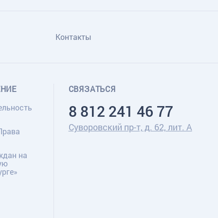
Контакты
ЕНИЕ
СВЯЗАТЬСЯ
8 812 241 46 77
ельность
Суворовский пр-т, д. 62, лит. А
Права
ждан на
ую
урге»