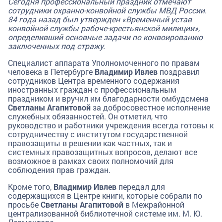
Сегодня профессиональный праздник отмечают
сотрудники охранно-конвойной службы МВД России.
84 года назад был утвержден «Временный устав
конвойной службы рабоче-крестьянской милиции»,
определивший основные задачи по конвоированию
заключенных под стражу.
Специалист аппарата Уполномоченного по правам
человека в Петербурге
Владимир Ивлев
поздравил
сотрудников Центра временного содержания
иностранных граждан с профессиональным
праздником и вручил им благодарности омбудсмена
Светланы Агапитовой
за добросовестное исполнение
служебных обязанностей. Он отметил, что
руководство и работники учреждения всегда готовы к
сотрудничеству с институтом государственной
правозащиты в решении как частных, так и
системных правозащитных вопросов, делают все
возможное в рамках своих полномочий для
соблюдения прав граждан.
Кроме того,
Владимир Ивлев
передал для
содержащихся в Центре книги, которые собрали по
просьбе
Светланы Агапитовой
в Межрайонной
централизованной библиотечной системе им. М. Ю.