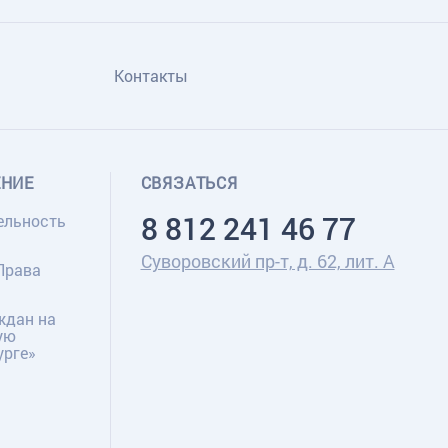
Контакты
ЕНИЕ
СВЯЗАТЬСЯ
8 812 241 46 77
ельность
Суворовский пр-т, д. 62, лит. А
Права
ждан на
ую
урге»