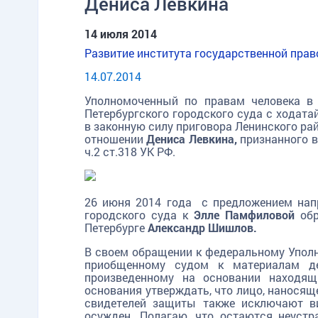
Дениса Левкина
14 июля 2014
Развитие института государственной пра
14.07.2014
Уполномоченный по правам человека 
Петербургского городского суда с ходата
в законную силу приговора Ленинского рай
отношении
Дениса Левкина,
признанного 
ч.2 ст.318 УК РФ.
26 июня 2014 года с предложением напр
городского суда к
Элле Памфиловой
обр
Петербурге
Александр Шишлов.
В своем обращении к федеральному Упо
приобщенному судом к материалам де
произведенному на основании находящ
основания утверждать, что лицо, наносящ
свидетелей защиты также исключают ви
осужден. Полагаю, что остаются неуст