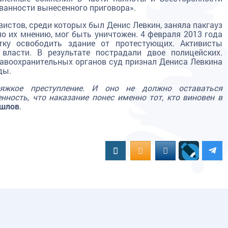
ванности вынесенного приговора».
вистов, среди которых был Денис Левкин, заняла пакгауз
по их мнению, мог быть уничтожен. 4 февраля 2013 года
тку освободить здание от протестующих. Активисты
 власти. В результате пострадали двое полицейских.
авоохранительных органов суд признал Дениса Левкина
ды.
яжкое преступление. И оно не должно оставаться
ность, что наказание понес именно тот, кто виновен в
ишлов
.
Вконтакте
OK.RU
MAIL.RU