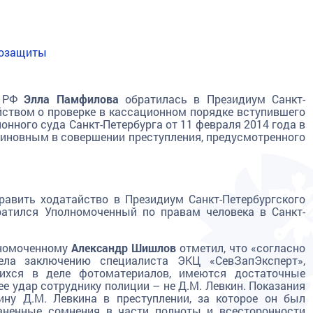
возащиты
в РФ
Элла Памфилова
обратилась в Президиум Санкт-
йством о проверке в кассационном порядке вступившего
онного суда Санкт-Петербурга от 11 февраля 2014 года в
виновным в совершении преступления, предусмотренного
авить ходатайство в Президиум Санкт-Петербургского
атился Уполномоченный по правам человека в Санкт-
лномоченному
Александр Шишлов
отметил, что «согласно
ла заключению специалиста ЭКЦ «СевЗапЭксперт»,
ихся в деле фотоматериалов, имеются достаточные
ее удар сотруднику полиции – не Д.М. Левкин. Показания
ну Д.М. Левкина в преступлении, за которое он был
раненные сомнения в части полноты и всесторонности