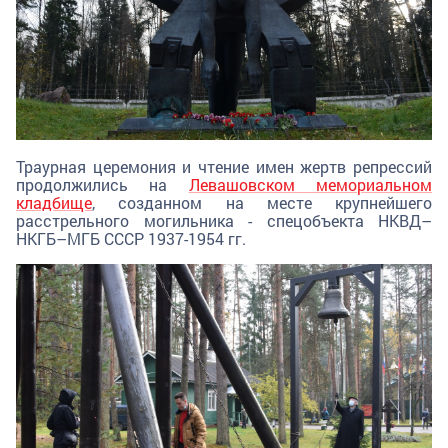
Траурная церемония и чтение имен жертв репрессий
продолжились на
Левашовском мемориальном
кладбище
, созданном на месте крупнейшего
расстрельного могильника - спецобъекта НКВД–
НКГБ–МГБ СССР 1937-1954 гг.