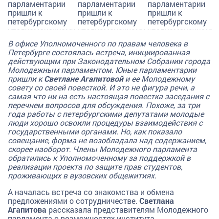
В офисе Уполномоченного по правам человека в
Петербурге состоялась встреча, инициированная
действующим при Законодательном Собрании города
Молодежным парламентом. Юные парламентарии
пришли к
Светлане Агапитовой
и ее Молодежному
совету со своей повесткой. И это не фигура речи, а
самая что ни на есть настоящая повестка заседания с
перечнем вопросов для обсуждения. Похоже, за три
года работы с петербургскими депутатами молодые
люди хорошо освоили процедуры взаимодействия с
государственными органами. Но, как показало
совещание, форма не возобладала над содержанием,
скорее наоборот. Члены Молодежного парламента
обратились к Уполномоченному за поддержкой в
реализации проекта по защите прав студентов,
проживающих в вузовских общежитиях.
А началась встреча со знакомства и обмена
предложениями о сотрудничестве.
Светлана
Агапитова
рассказала представителям Молодежного
парламента о возможностях института