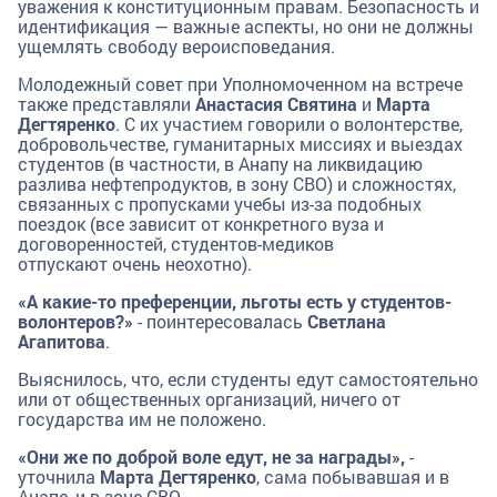
уважения к конституционным правам. Безопасность и
идентификация — важные аспекты, но они не должны
ущемлять свободу вероисповедания.
Молодежный совет при Уполномоченном на встрече
также представляли
Анастасия Святина
и
Марта
Дегтяренко
. С их участием говорили о волонтерстве,
добровольчестве, гуманитарных миссиях и выездах
студентов (в частности, в Анапу на ликвидацию
разлива нефтепродуктов, в зону СВО) и сложностях,
связанных с пропусками учебы из-за подобных
поездок (все зависит от конкретного вуза и
договоренностей, студентов-медиков
отпускают очень неохотно).
«А какие-то преференции, льготы есть у студентов-
волонтеров?»
- поинтересовалась
Светлана
Агапитова
.
Выяснилось, что, если студенты едут самостоятельно
или от общественных организаций, ничего от
государства им не положено.
«Они же по доброй воле едут, не за награды»,
-
уточнила
Марта Дегтяренко
, сама побывавшая и в
Анапе, и в зоне СВО.