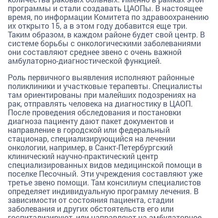
программы и стали создавать ЦАОПы. В настоящее
время, по информации Комитета по здравоохранению
их открыто 15, а в этом году добавится еще три.
Таким образом, в каждом районе будет свой центр. В
системе борьбы с онкологическими заболеваниями
они составляют среднее звено с очень важной
амбулаторно-диагностической функцией.
Роль первичного выявления исполняют районные
поликлиники и участковые терапевты. Специалисты
там ориентированы при малейших подозрениях на
рак, отправлять человека на диагностику в ЦАОП.
После проведения обследования и постановки
диагноза пациенту дают пакет документов и
направление в городской или федеральный
стационар, специализирующийся на лечении
онкологии, например, в Санкт-Петербургский
клинический научно-практический центр
специализированных видов медицинской помощи в
поселке Песочный. Эти учреждения составляют уже
третье звено помощи. Там консилиум специалистов
определяет индивидуальную программу лечения. В
зависимости от состояния пациента, стадии
заболевания и других обстоятельств его или
госпитализируют, или направляют на амбулаторное