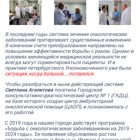
В последние годы система лечения онкологических
заболеваний претерпевает существенные изменения.
В конечном счете преобразования направлены на
повышение эффективности борьбы с раком. Однако в
условиях меняющейся медицинской реальности не
всегда могут сориентироваться пациенты. И в
практике петербургского Уполномоченного уже была
ситуация, когда больной… потерялся
.
Чтобы разобраться в ныне действующей системе
Светлана Агапитова
посетила Городской
консультативно-диагностический центр № 1 (ГКДЦ),
на базе которого создан центр амбулаторной
онкологической помощи (ЦАОП), и познакомилась с
его работой.
С 2019 года в нашем городе действует программа
«Борьба с онкологическими заболеваниями на 2019 –
2024 годы». Ее появление обусловлено ростом
количества раковых больных. Именно в рамках этой