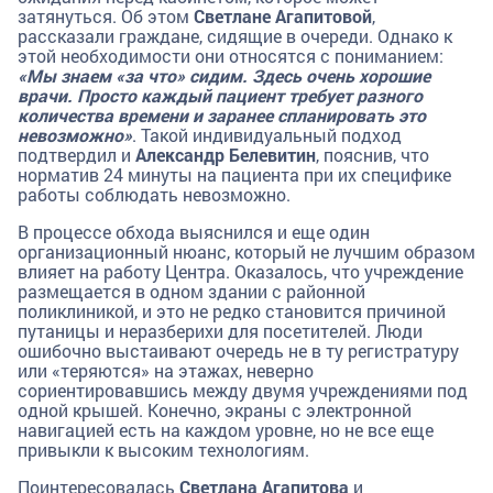
затянуться. Об этом
Светлане Агапитовой
,
рассказали граждане, сидящие в очереди. Однако к
этой необходимости они относятся с пониманием:
«Мы знаем «за что» сидим. Здесь очень хорошие
врачи. Просто каждый пациент требует разного
количества времени и заранее спланировать это
невозможно»
. Такой индивидуальный подход
подтвердил и
Александр Белевитин
, пояснив, что
норматив 24 минуты на пациента при их специфике
работы соблюдать невозможно.
В процессе обхода выяснился и еще один
организационный нюанс, который не лучшим образом
влияет на работу Центра. Оказалось, что учреждение
размещается в одном здании с районной
поликлиникой, и это не редко становится причиной
путаницы и неразберихи для посетителей. Люди
ошибочно выстаивают очередь не в ту регистратуру
или «теряются» на этажах, неверно
сориентировавшись между двумя учреждениями под
одной крышей. Конечно, экраны с электронной
навигацией есть на каждом уровне, но не все еще
привыкли к высоким технологиям.
Поинтересовалась
Светлана Агапитова
и