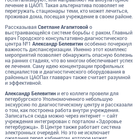
лечение в ЦАОП. Такая альтернатива позволяет не
перегружать стационары теми, кто может лечиться,
проживая дома, посещая учреждение в своем районе.
Рассказывая
Светлане Агапитовой
о
выстраивающейся системе борьбы с раком, Главный
врач Городского консультативно-диагностического
центра №1
Александр Белевитин
особенно почеркнул
важность диспансеризации. Именно этот комплекс
мероприятий позволяет обнаружить опасную болезнь
на ранних стадиях, что во многом обеспечивает успех
ее лечения. Саму идею концентрации профильных
специалистов и диагностического оборудования в
районных ЦАОПах главврач также считает разумной
и эффективной.
Александр Белевитин
и его коллеги провели для
петербургского Уполномоченного небольшую
экскурсию по диагностическому центру и рассказали
о том, как построена работа внутри учреждения.
Записаться сюда можно через интернет – сайт
учреждения интегрирован с порталом «Здоровье
петербуржца». В Центре также работает система
электронных очередей. Но это не исключает
ожидания перед кабинетом, которое может