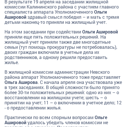
В результате 19 апреля на заседании жилищной
комиссии Калининского района с участием главного
специалиста аппарата Уполномоченного
Ольги
Ашировой
здравый смысл победил – и мать с тремя
детьми наконец-то приняли на жилищный учет.
На этом заседании при содействии
Ольги Ашировой
приняли еще пять положительных решений. На
жилищный учет приняли также две многодетные
семьи (тут помощь прокуратуры не потребовалась),
двоих граждан включили в учетные дела их
родственников, а одному решили предоставить
жилье.
В жилищной комиссии администрации Невского
района аппарат Уполномоченного тоже представляет
Ольга Аширова
. С начала апреля она участвовала уже
в трех заседаниях. В общей сложности было принято
более 30-ти положительных решений: одно из них – о
восстановлении на жилищном учете; шесть – о
принятии на учет; 11 – о включении в учетное дело; 12
- о предоставлении жилья.
Практически по всем спорным вопросам
Ольге
Ашировой
удалось убедить членов комиссии не