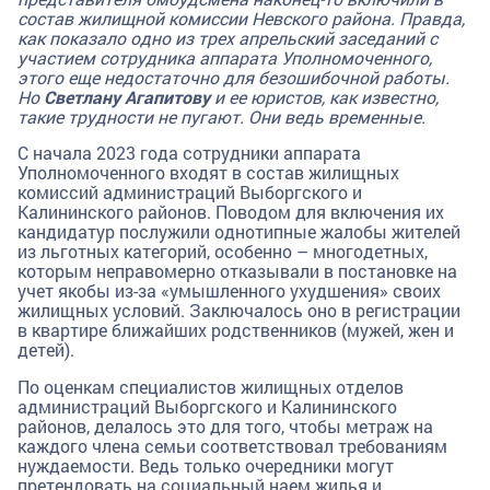
состав жилищной комиссии Невского района. Правда,
как показало одно из трех апрельский заседаний с
участием сотрудника аппарата Уполномоченного,
этого еще недостаточно для безошибочной работы.
Но
Светлану Агапитову
и ее юристов, как известно,
такие трудности не пугают. Они ведь временные.
С начала 2023 года сотрудники аппарата
Уполномоченного входят в состав жилищных
комиссий администраций Выборгского и
Калининского районов. Поводом для включения их
кандидатур послужили однотипные жалобы жителей
из льготных категорий, особенно – многодетных,
которым неправомерно отказывали в постановке на
учет якобы из-за «умышленного ухудшения» своих
жилищных условий. Заключалось оно в регистрации
в квартире ближайших родственников (мужей, жен и
детей).
По оценкам специалистов жилищных отделов
администраций Выборгского и Калининского
районов, делалось это для того, чтобы метраж на
каждого члена семьи соответствовал требованиям
нуждаемости. Ведь только очередники могут
претендовать на социальный наем жилья и