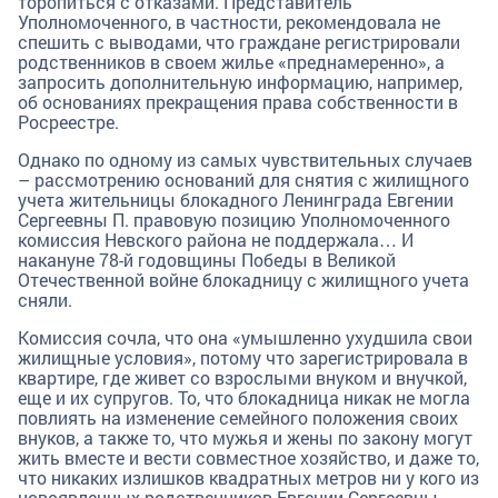
торопиться с отказами. Представитель
Уполномоченного, в частности, рекомендовала не
спешить с выводами, что граждане регистрировали
родственников в своем жилье «преднамеренно», а
запросить дополнительную информацию, например,
об основаниях прекращения права собственности в
Росреестре.
Однако по одному из самых чувствительных случаев
– рассмотрению оснований для снятия с жилищного
учета жительницы блокадного Ленинграда Евгении
Сергеевны П. правовую позицию Уполномоченного
комиссия Невского района не поддержала… И
накануне 78-й годовщины Победы в Великой
Отечественной войне блокадницу с жилищного учета
сняли.
Комиссия сочла, что она «умышленно ухудшила свои
жилищные условия», потому что зарегистрировала в
квартире, где живет со взрослыми внуком и внучкой,
еще и их супругов. То, что блокадница никак не могла
повлиять на изменение семейного положения своих
внуков, а также то, что мужья и жены по закону могут
жить вместе и вести совместное хозяйство, и даже то,
что никаких излишков квадратных метров ни у кого из
новоявленных родственников Евгении Сергеевны