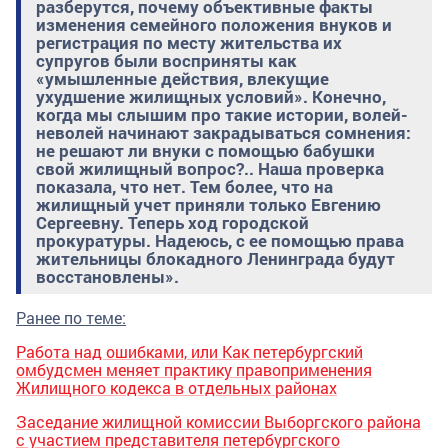
разберутся, почему объективные факты
изменения семейного положения внуков и
регистрация по месту жительства их
супругов были восприняты как
«умышленные действия, влекущие
ухудшение жилищных условий». Конечно,
когда мы слышим про такие истории, волей-
неволей начинают закрадываться сомнения:
не решают ли внуки с помощью бабушки
свой жилищный вопрос?.. Наша проверка
показала, что нет. Тем более, что на
жилищный учет приняли только Евгению
Сергеевну. Теперь ход городской
прокуратуры. Надеюсь, с ее помощью права
жительницы блокадного Ленинграда будут
восстановлены».
Ранее по теме:
Работа над ошибками, или Как петербургский
омбудсмен меняет практику правоприменения
Жилищного кодекса в отдельных районах
Заседание жилищной комиссии Выборгского района
с участием представителя петербургского