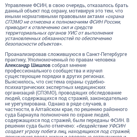
Управление ФСИН, в свою очередь, отказалось брать
данный объект под охрану, мотивируя это тем, что
иными нормативными правовыми актами
«охрана
СПЭМО не отнесена к полномочиям ФСИН России,
приводит к отвлечению сил и средств
территориальных органов УИС от выполнения
установленных обязанностей по обеспечению
безопасности объектов»
.
Проанализировав сложившуюся в Санкт-Петербурге
практику, Уполномоченный по правам человека
Александр Шишлов
собрал мнение
профессионального сообщества и изучил
существующие порядки в других регионах.
Выяснилось, что система охраны судебно-
психиатрических экспертных медицинских
организаций (СПЭМО), проводящих обследование
людей, содержащихся под стражей, законодательно
не урегулирована. Однако в ряде случаев, в
частности, в Алтайском крае, по решению районного
суда Барнаула полномочия по охране людей,
содержащихся под стражей, были переданы ФСИН. В
решении суда было отмечено:
«бездействие УФСИН
создает угрозу побега лиц, находящихся под стражей,
причинения вреда жизни и здоровью сотрудников и