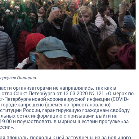
ереулок Гривцова.
асти организаторами не направлялись, так как в
ства Санкт-Петербурга от 13.03.2020 № 121 «О мерах по
т-Петербурге новой коронавирусной инфекции (COVID-
 городе запрещено (временно приостановлено).
нституции России, гарантирующую гражданам свободу
альных сетях информацию с призывами выйти на
19.00 и поучаствовать в мирном шествии-прогулке «за
ссии».
ая площадь, подходы к ней затруднены из-за большого