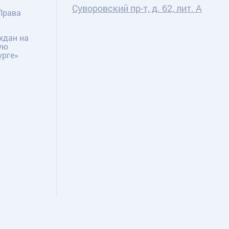
Суворовский пр-т, д. 62, лит. А
Права
ждан на
ую
урге»