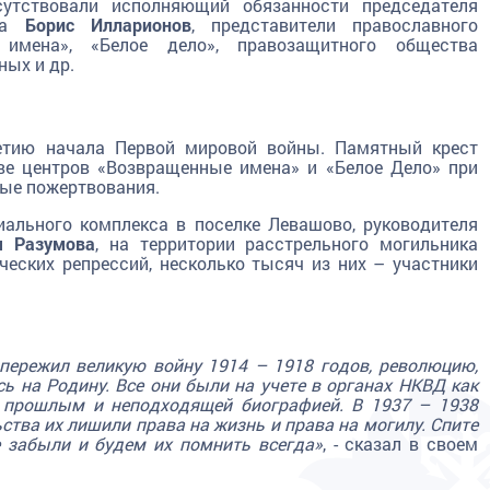
утствовали исполняющий обязанности председателя
рга
Борис Илларионов
, представители православного
 имена», «Белое дело», правозащитного общества
ных и др.
етию начала Первой мировой войны. Памятный крест
ве центров «Возвращенные имена» и «Белое Дело» при
ные пожертвования.
ального комплекса в поселке Левашово, руководителя
я Разумова
, на территории расстрельного могильника
ческих репрессий, несколько тысяч из них – участники
пережил великую войну 1914 – 1918 годов, революцию,
ь на Родину. Все они были на учете в органах НКВД как
прошлым и неподходящей биографией. В 1937 – 1938
ства их лишили права на жизнь и права на могилу. Спите
е забыли и будем их помнить всегда»
, - сказал в своем