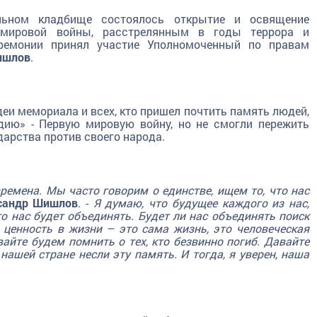
льном кладбище состоялось открытие и освящение
 мировой войны, расстрелянным в годы террора и
еремонии принял участие Уполномоченный по правам
ишлов
.
и мемориала и всех, кто пришел почтить память людей,
дию» - Первую мировую войну, но не смогли пережить
дарства против своего народа.
времена. Мы часто говорим о единстве, ищем то, что нас
сандр Шишлов
. -
Я думаю, что будущее каждого из нас,
то нас будет объединять. Будет ли нас объединять поиск
 ценность в жизни – это сама жизнь, это человеческая
вайте будем помнить о тех, кто безвинно погиб. Давайте
нашей стране несли эту память. И тогда, я уверен, наша