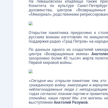
На Левашовском кладбище также прис
Комитета по культуре Санкт-Петербу
духовенства, центров «Возвращенные
«Мемориал», родственники репрессирован
Открытие памятника приурочено к стол
русским воинам изготовлен по инициати
поддержке радио «Град Петров» на народ
По данным одного из создателей мемори
центра «Возвращенные имена»
Анатоли
захоронено более 40 тысяч жертв полити
Первой мировой войны.
«Сегодня мы открыли памятник тем, кто 
гражданскую войну, эмиграцию и вернулис
неблагонадежные люди с неподходящим 
годах согласно планам партии и правитель
спокойно, наши герои! Мы эти могилы н
выступлении
Анатолий Разумов
.