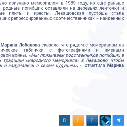
ьно признано мемориалом в 1989 году, но еще раньше
– родные погибших оставляли на деревьях ленточки и
ные плиты и кресты. Левашовская пустошь стала
аших репрессированных соотечественниках – найденных
а
Марина Лобанова
сказала, что рядом с мемориалом на
ллические таблички с фотографиями и именами
ровой войны.
«Мы призываем родственников погибших в
ь традиции «народного мемориала» в Левашово, чтобы
ть и задумались о своем будущем»
, - отметила
Марина
Вконтакте
OK.RU
MAIL.RU