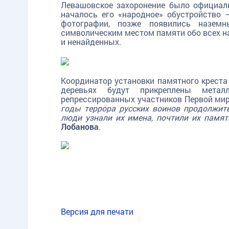
Левашовское захоронение было официал
началось его «народное» обустройство 
фотографии, позже появились назем
символическим местом памяти обо всех н
и ненайденных.
Координатор установки памятного крест
деревьях будут прикреплены мета
репрессированных участников Первой ми
годы террора русских воинов продолжит
люди узнали их имена, почтили их памя
Лобанова
.
Версия для печати