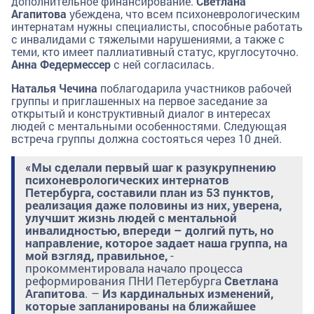
дополнительное финансирование.
Светлана
Агапитова
убеждена, что всем психоневрологическим
интернатам нужны специалисты, способные работать
с инвалидами с тяжелыми нарушениями, а также с
теми, кто имеет паллиативный статус, круглосуточно.
Анна Федермессер
с ней согласилась.
Наталья Чечина
поблагодарила участников рабочей
группы и приглашенных на первое заседание за
открытый и конструктивный диалог в интересах
людей с ментальными особенностями. Следующая
встреча группы должна состояться через 10 дней.
«Мы сделали первый шаг к
разукрупнению
психоневрологических интернатов
Петербурга, составили план из 53 пунктов,
реализация даже половины из них, уверена,
улучшит жизнь людей с ментальной
инвалидностью, впереди – долгий путь, но
направление, которое задает наша группа, на
мой взгляд, правильное,
-
прокомментировала начало процесса
реформирования ПНИ Петербурга
Светлана
Агапитова
. –
Из кардинальных изменений,
которые запланированы на ближайшее