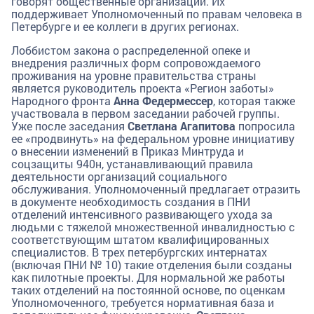
говорят общественные организации. Их
поддерживает Уполномоченный по правам человека в
Петербурге и ее коллеги в других регионах.
Лоббистом закона о распределенной опеке и
внедрения различных форм сопровождаемого
проживания на уровне правительства страны
является руководитель проекта «Регион заботы»
Народного фронта
Анна Федермессер
, которая также
участвовала в первом заседании рабочей группы.
Уже после заседания
Светлана Агапитова
попросила
ее «продвинуть» на федеральном уровне инициативу
о внесении изменений в Приказ Минтруда и
соцзащиты 940н, устанавливающий правила
деятельности организаций социального
обслуживания. Уполномоченный предлагает отразить
в документе необходимость создания в ПНИ
отделений интенсивного развивающего ухода за
людьми с тяжелой множественной инвалидностью с
соответствующим штатом квалифицированных
специалистов. В трех петербургских интернатах
(включая ПНИ № 10) такие отделения были созданы
как пилотные проекты. Для нормальной же работы
таких отделений на постоянной основе, по оценкам
Уполномоченного, требуется нормативная база и