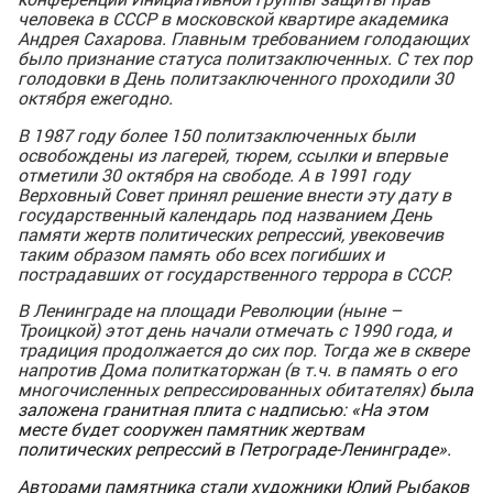
человека в СССР в московской квартире академика
Андрея Сахарова. Главным требованием голодающих
было признание статуса политзаключенных. С тех пор
голодовки в День политзаключенного проходили 30
октября ежегодно.
В 1987 году более 150 политзаключенных были
освобождены из лагерей, тюрем, ссылки и впервые
отметили 30 октября на свободе. А в 1991 году
Верховный Совет принял решение внести эту дату в
государственный календарь под названием День
памяти жертв политических репрессий, увековечив
таким образом память обо всех погибших и
пострадавших от государственного террора в СССР.
В Ленинграде на площади Революции (ныне –
Троицкой) этот день начали отмечать с 1990 года, и
традиция продолжается до сих пор. Тогда же в сквере
напротив Дома политкаторжан (в т.ч. в память о его
многочисленных репрессированных обитателях)
была
заложена гранитная плита с надписью: «На этом
месте будет сооружен памятник жертвам
политических репрессий в Петрограде-Ленинграде».
Авторами памятника стали художники Юлий Рыбаков