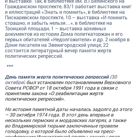
и выставки. Так, в
библиотеке им. В.Г.Белинского на
Гражданском проспекте, 83/1
работает
выставка книг
и иллюстраций «Знать и помнить», в
библиотеке на
Пискаревском проспекте, 10 – выставка
«И помнить
страшно, и забыть нельзя…», в библиотеке на
Троицкой площади, 1 – выставка архивных
документов из истории Дома политкаторжан и его
первых обитателей «Недолгожители» и др.
2 ноября в
Доме писателя на Звенигородской улице, 22
состоится литературный вечер памяти жертв
политических репрессий.
***
День памяти жертв политических репрессий
(30
октября)
был установлен постановлением Верховного
Совета РСФСР от 18 октября 1991 года в связи с
принятием закона «О реабилитации жертв
политических репрессий».
Но история памятной даты началась задолго до этого
– 30 октября
1974 года. В этот день впервые в
нескольких пермских и мордовских лагерях, а также
во Владимирской тюрьме заключенные провели
голодовку, о которой было объявлено на пресс-
конференции Инициативной группы защиты прав