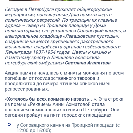
Сегодня в Петербурге проходят общегородские
мероприятия, посвященные Дню памяти жертв
политических репрессий. По традиции их главные
адреса – сквер на Троицкой площади у Дома
политкаторжан, где установлен Соловецкий камень, и
мемориальное кладбище «Левашовская пустошь»,
созданное на месте крупнейшего расстрельного
могильника- спецобъекта органов госбезопасности
Ленинграда 1937-1954 годов. Цветы к камню и
памятному кресту в Левашово возложила
петербургский омбудсмен
Светлана Агапитова
.
Акция памяти началась с минуты молчания по всем
погибшим от государственного террора и
продолжится до вечера чтением списков имен
репрессированных.
«Хотелось бы всех поименно назвать…»
. Эта строка
из поэмы «Реквием» Анны Ахматовой стала
названием поминальных чтений в Петербурге. Они
сегодня пройдут на пяти городских площадках:
у Соловецкого камня на Троицкой площади (с
12:00 до 15:00);