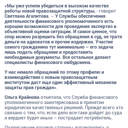
«Мы уже успели убедиться в высоком качестве
работы новой правозащитной структуры
, - говорит
Светлана Агапитова
. –
У Службы обеспечения
деятельности финансового уполномоченного есть
хорошие возможности для проведения экспертиз и
объективной оценки ситуации. И самое ценное, что
спор можно разрешить без обращения в суд, не тратя
деньги на адвокатов и прочие издержки. Участие
самого гражданина тут минимально – его задача
лишь подать обращение и предоставить
необходимые документы. Все остальное делают
специалисты финансового омбудсмена.
У нас немало обращений по этому профилю и
взаимодействие с новым правозащитным
институтом даст еще один эффективный механизм
защиты прав граждан»
.
Ольга Крайнова
отметила, что Служба финансового
уполномоченного заинтересована в принятии
юридически качественных решений. Прежде всего это
связано с тем, что, если дело все-таки дойдет до суда
и вердикт будет иным – пострадает потребитель.
Подписавшие договор стороны договорились о