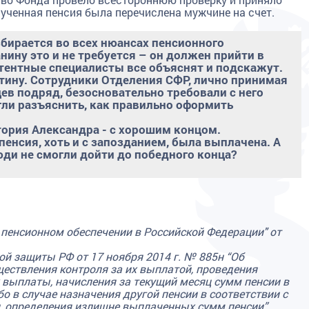
лученная пенсия была перечислена мужчине на счет.
бирается во всех нюансах пенсионного
ину это и не требуется – он должен прийти в
тентные специалисты все объяснят и подскажут.
тину. Сотрудники Отделения СФР, лично принимая
ев подряд, безосновательно требовали с него
ли разъяснить, как правильно оформить
стория Александра - с хорошим концом.
енсия, хоть и с запозданием, была выплачена. А
юди не смогли дойти до победного конца?
 пенсионном обеспечении в Российской Федерации" от
ой защиты РФ от 17 ноября 2014 г. № 885н “Об
ествления контроля за их выплатой, проведения
 выплаты, начисления за текущий месяц сумм пенсии в
о в случае назначения другой пенсии в соответствии с
, определения излишне выплаченных сумм пенсии”