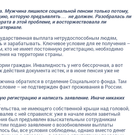
а. Мужчина лишился социальной пенсии только потому,
цию, которую предъявлять … не должен. Разобралась ли
рата в этой проблеме, и восторжествовала ли
атериале.
сударственная выплата нетрудоспособным людям,
ь и зарабатывать. Ключевое условие для ее получения –
м, кто не имеет постоянную регистрацию, необходимо
ения на территории страны.
ории граждан. Инвалидность у него бессрочная, а вот
к действия документа истек, и в июне пенсия уже не
ужчина обратился в отделение Социального фонда. Там
условие – не подтвержден факт проживания в России.
ую регистрацию и написать заявление. Иначе никаких
.
тельства, не имеющего собственной крыши над головой,
овалев с ней справился: уже в начале июля заветный
ания был предъявлен взыскательным сотрудникам
этим подано заявление о возобновлении выплаты
лось бы, все условия соблюдены, однако вместо денег