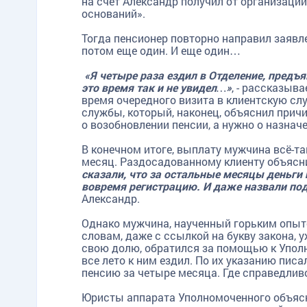
на счет Александр получил от организации
оснований».
Тогда пенсионер повторно направил заявле
потом еще один. И еще один…
«Я четыре раза ездил в Отделение, предъя
это время так и не увидел…»
, - рассказыв
время очередного визита в клиентскую сл
службы, который, наконец, объяснил причи
о возобновлении пенсии, а нужно о назначе
В конечном итоге, выплату мужчина всё-так
месяц. Раздосадованному клиенту объясни
сказали, что за остальные месяцы деньги 
вовремя регистрацию. И даже назвали п
Александр.
Однако мужчина, наученный горьким опыт
словам, даже с ссылкой на букву закона, у
свою долю, обратился за помощью к Уполн
все лето к ним ездил. По их указанию пис
пенсию за четыре месяца. Где справедлив
Юристы аппарата Уполномоченного объясн