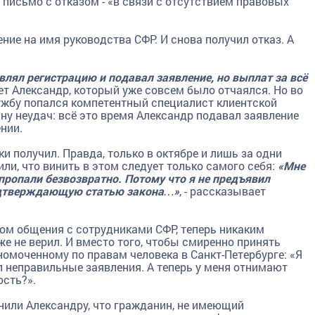
 письмо с отказом - «в связи с отсутствием правовых
ние на имя руководства СФР. И снова получил отказ. А
влял регистрацию и подавал заявление, но выплат за всё
ает Александр, который уже совсем было отчаялся. Но во
ужбу попался компетентный специалист клиентской
ну неудач: всё это время Александр подавал заявление
нии.
и получил. Правда, только в октябре и лишь за одни
ли, что винить в этом следует только самого себя:
«Мне
пропали безвозвратно. Потому что я не предъявил
одтверждающую статью закона…»
, - рассказывает
ом общения с сотрудниками СФР, теперь никаким
же не верил. И вместо того, чтобы смиренно принять
омоченному по правам человека в Санкт-Петербурге: «Я
ал неправильные заявления. А теперь у меня отнимают
ость?».
или Александру, что гражданин, не имеющий