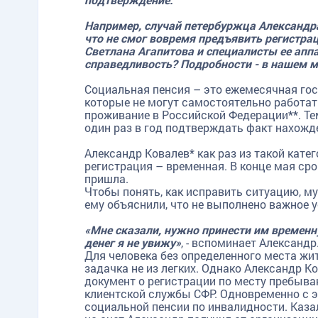
Например, случай петербуржца Александр
что не смог вовремя предъявить регистра
Светлана Агапитова и специалисты ее аппа
справедливость? Подробности - в нашем м
Социальная пенсия – это ежемесячная го
которые не могут самостоятельно работат
проживание в Российской Федерации**. Те
один раз в год подтверждать факт нахожд
Александр Ковалев* как раз из такой катег
регистрация – временная. В конце мая сро
пришла.
Чтобы понять, как исправить ситуацию, м
ему объяснили, что не выполнено важное 
«Мне сказали, нужно принести им временн
денег я не увижу»
, - вспоминает Александр
Для человека без определенного места жи
задачка не из легких. Однако Александр К
документ о регистрации по месту пребыв
клиентской службы СФР. Одновременно с 
социальной пенсии по инвалидности. Каза