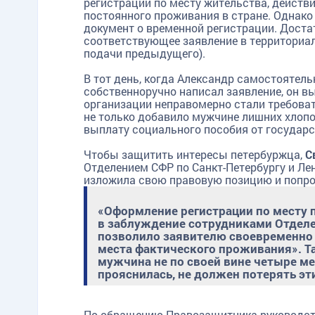
регистрации по месту жительства, действ
постоянного проживания в стране. Однако 
документ о временной регистрации. Доста
соответствующее заявление в территориал
подачи предыдущего).
В тот день, когда Александр самостоятель
собственноручно написал заявление, он в
организации неправомерно стали требоват
не только добавило мужчине лишних хлопот
выплату социального пособия от государс
Чтобы защитить интересы петербуржца,
С
Отделением СФР по Санкт-Петербургу и Ле
изложила свою правовую позицию и попр
«Оформление регистрации по месту
в заблуждение сотрудниками Отделе
позволило заявителю своевременно
места фактического проживания». Т
мужчина не по своей вине четыре мес
прояснилась, не должен потерять эт
По обращению Правозащитника руководст