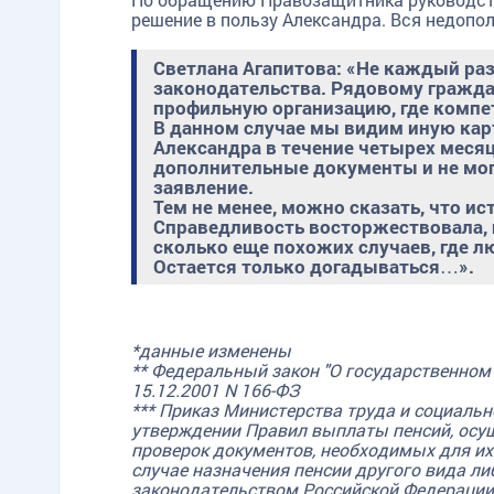
решение в пользу Александра. Вся недопо
Светлана Агапитова: «Не каждый раз
законодательства. Рядовому граждан
профильную организацию, где компе
TG
ОК
MAX
В данном случае мы видим иную кар
Александра в течение четырех месяц
дополнительные документы и не мог
заявление.
Тем не менее, можно сказать, что и
Справедливость восторжествовала, п
сколько еще похожих случаев, где л
Остается только догадываться…».
*данные изменены
** Федеральный закон "О государственном
15.12.2001 N 166-ФЗ
*** Приказ Министерства труда и социальн
утверждении Правил выплаты пенсий, осущ
проверок документов, необходимых для их
случае назначения пенсии другого вида либ
законодательством Российской Федерации