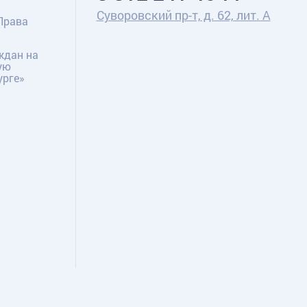
Суворовский пр-т, д. 62, лит. А
Права
ждан на
ую
урге»