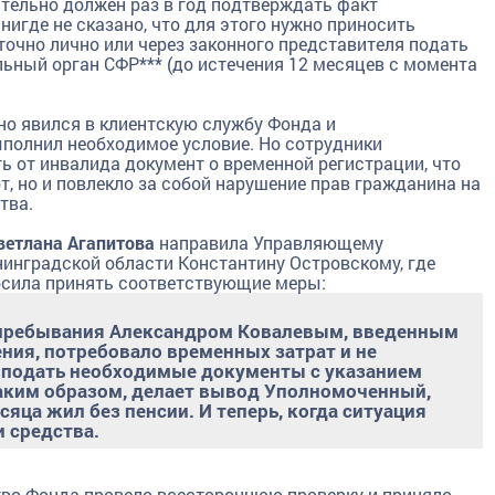
ительно должен раз в год подтверждать факт
нигде не сказано, что для этого нужно приносить
точно лично или через законного представителя подать
ьный орган СФР*** (до истечения 12 месяцев с момента
но явился в клиентскую службу Фонда и
ыполнил необходимое условие. Но сотрудники
ь от инвалида документ о временной регистрации, что
, но и повлекло за собой нарушение прав гражданина на
тва.
ветлана Агапитова
направила Управляющему
нинградской области Константину Островскому, где
осила принять соответствующие меры:
 пребывания Александром Ковалевым, введенным
ния, потребовало временных затрат и не
 подать необходимые документы с указанием
аким образом, делает вывод Уполномоченный,
яца жил без пенсии. И теперь, когда ситуация
и средства.
во Фонда провело всестороннюю проверку и приняло