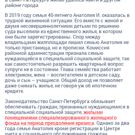
районе города.
В 2019 году семья 40-летнего Анатолия И. оказалась в
трудной жизненной ситуации. Его вместе с женой и
двумя несовершеннолетними детьми по решению
суда выселили из единственного жилья, в котором
они были зарегистрированы. Спор между
владельцами жилплощади лишил семью Анатолия не
только пристанища, но и прописки. Комиссия
районной администрации признала семью
нуждающейся в специальной социальной защите, так
как самостоятельно разрешить квартирный вопрос
супруги не в состоянии. Глава семейства работает
электриком, жена – воспитателем в детском саду,
дочь и сын – учащиеся. Общий доход не позволяет
даже снимать жилье, не говоря уж об ипотечном
кредите.
Законодательство Санкт-Петербурга обязывает
обеспечивать граждан, признанных нуждающимися в
специальной социальной защите,
жилыми
помещениями специализированного жилищного
фонда на период преодоления кризиса
. Однако за два
года семье Анатолия кроме регистрации в Центре
учета и социального обслуживания граждан