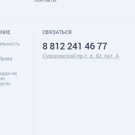
ЕНИЕ
СВЯЗАТЬСЯ
8 812 241 46 77
ельность
Суворовский пр-т, д. 62, лит. А
Права
ждан на
ую
урге»