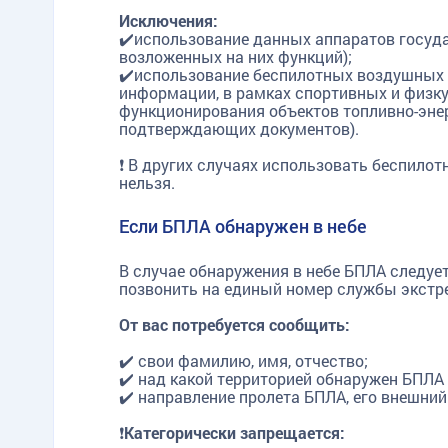
Исключения:
✔️использование данных аппаратов госуд
возложенных на них функций);
✔️использование беспилотных воздушных 
информации, в рамках спортивных и физку
функционирования объектов топливно-энер
подтверждающих документов).
❗ В других случаях использовать беспило
нельзя.
Если БПЛА обнаружен в небе
В случае обнаружения в небе БПЛА следует
позвонить на единый номер службы экстр
О
т вас потребуется сообщить:
✔️ свои фамилию, имя, отчество;
✔️ над какой территорией обнаружен БПЛА (
✔️ направление пролета БПЛА, его внешний 
❗
Категорически запрещается: