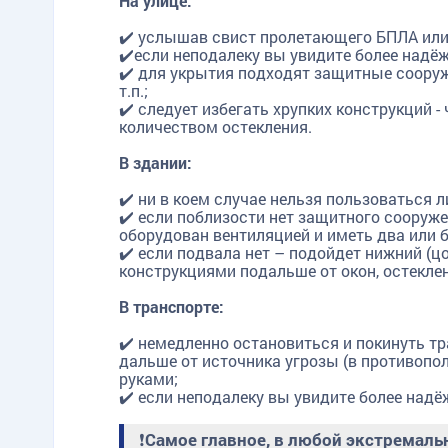
На улице:
✔️ услышав свист пролетающего БПЛА или 
✔️если неподалеку вы увидите более надёж
✔️ для укрытия подходят защитные сооруж
т.п.;
TG
ОК
MAX
✔️ следует избегать хрупких конструкций
количеством остекления.
В здании:
✔️ ни в коем случае нельзя пользоваться 
✔️ если поблизости нет защитного сооруже
оборудован вентиляцией и иметь два или 
✔️ если подвала нет – подойдет нижний (
конструкциями подальше от окон, остеклен
В транспорте:
✔️ немедленно остановиться и покинуть т
дальше от источника угрозы (в противопол
руками;
✔️ если неподалеку вы увидите более надё
❗
Самое главное, в любой экстремаль