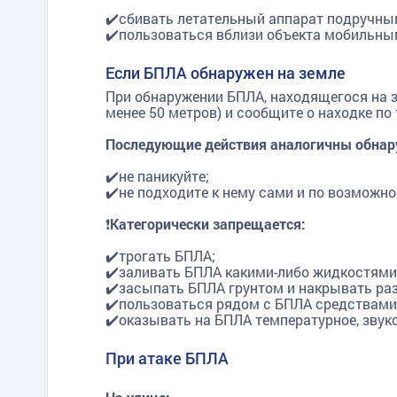
✔️сбивать летательный аппарат подручн
✔️пользоваться вблизи объекта мобильны
Если БПЛА обнаружен на земле
При обнаружении БПЛА, находящегося на зе
менее 50 метров) и сообщите о находке по 
Последующие действия аналогичны обнар
✔️не паникуйте;
✔️не подходите к нему сами и по возможно
❗
Категорически запрещается:
✔️трогать БПЛА;
✔️заливать БПЛА какими-либо жидкостями
✔️засыпать БПЛА грунтом и накрывать р
✔️пользоваться рядом с БПЛА средствами 
✔️оказывать на БПЛА температурное, звуко
При атаке БПЛА