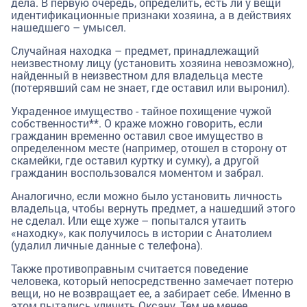
дела. В первую очередь, определить, есть ли у вещи
идентификационные признаки хозяина, а в действиях
нашедшего – умысел.
Случайная находка – предмет, принадлежащий
неизвестному лицу (установить хозяина невозможно),
найденный в неизвестном для владельца месте
(потерявший сам не знает, где оставил или выронил).
Украденное имущество - тайное похищение чужой
собственности**. О краже можно говорить, если
гражданин временно оставил свое имущество в
определенном месте (например, отошел в сторону от
скамейки, где оставил куртку и сумку), а другой
гражданин воспользовался моментом и забрал.
Аналогично, если можно было установить личность
владельца, чтобы вернуть предмет, а нашедший этого
не сделал. Или еще хуже – попытался утаить
«находку», как получилось в истории с Анатолием
(удалил личные данные с телефона).
Также противоправным считается поведение
человека, который непосредственно замечает потерю
вещи, но не возвращает ее, а забирает себе. Именно в
этом пытались уличить Оксану. Тем не менее,