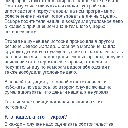
смартфон. Других пассажиров в салоне уже не было.
Поэтому «счастливчик» выключил устройство,
впоследствии переустановил на нем программное
обеспечение и начал использовать в личных целях.
Вскоре похитителя нашли и возбудили уголовное дело
о краже с причинением значительного ущерба
потерпевшему.
Вторая нашумевшая история произошла в другом
регионе Северо-Запада. Оксана* в магазине нашла
крупную денежную сумму и тут же потратила ее часть
на свои нужды. Правоохранительные органы, получив
заявление от потерпевшей стороны, отследили
покупательницу по камерам видеонаблюдения и
также возбудили уголовное дело.
В первой ситуации уголовной ответственности
избежать не удалось, во втором случае женщина
сумела доказать, что деньги нашла, а не украла.
Так в чем же принципиальная разница в этих
историях?
Кто нашел, а кто – украл?
В каждом случае надо оценивать обстоятельства