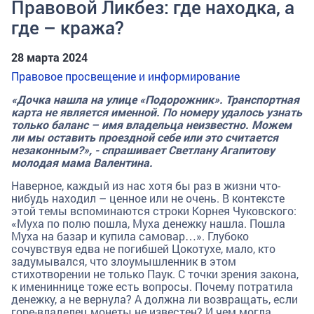
Правовой Ликбез: где находка, а
где – кража?
28 марта 2024
Правовое просвещение и информирование
«Дочка нашла на улице «Подорожник». Транспортная
карта не является именной. По номеру удалось узнать
только баланс – имя владельца неизвестно. Можем
ли мы оставить проездной себе или это считается
незаконным?», - спрашивает Светлану Агапитову
молодая мама Валентина.
Наверное, каждый из нас хотя бы раз в жизни что-
нибудь находил – ценное или не очень. В контексте
этой темы вспоминаются строки Корнея Чуковского:
«Муха по полю пошла, Муха денежку нашла. Пошла
Муха на базар и купила самовар…». Глубоко
сочувствуя едва не погибшей Цокотухе, мало, кто
задумывался, что злоумышленник в этом
стихотворении не только Паук. С точки зрения закона,
к имениннице тоже есть вопросы. Почему потратила
денежку, а не вернула? А должна ли возвращать, если
горе-владелец монеты не известен? И чем могла