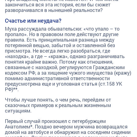
закончиться вся эта история, если бы сюжет
разворачивался в нынешней реальности?
Счастье или неудача?
Муха рассуждала обывательски: «что упало – то
пропало». Но в правовом поле действуют другие
правила. Есть принципиальная разница между
потерянной вещью, забытой и оставленной без
присмотра. Не всегда легко разобраться, где
«находка», а где – «кража», однако разграничивать
понятия крайне важно. Потому как отношения,
связанные с находкой, регулируются Гражданским
кодексом РФ, а за хищение чужого имущества (кражу)
помимо административной ответственности
предусмотрена еще и уголовная статья (ст.158 УК
РФ)**.
Чтобы лучше понять, о чем речь, перейдем от
сказочных примеров к реальным жизненным
ситуациям.
Первый случай произошел с петербуржцем
Анатолием*. Поздно вечером мужчина возвращался
домой на автобусе и обнаружил на соседнем сидении