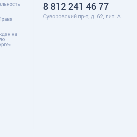
8 812 241 46 77
ельность
Суворовский пр-т, д. 62, лит. А
Права
ждан на
ую
урге»