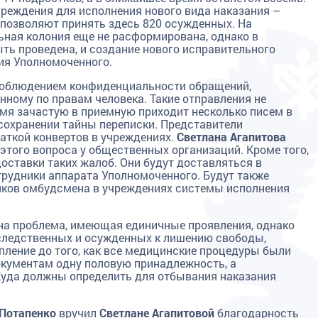
учреждения для исполнения нового вида наказания –
 позволяют принять здесь 820 осужденных. На
ьная колония еще не расформирована, однако в
ь проведена, и создание нового исправительного
ия Уполномоченного.
облюдением конфиденциальности обращений,
ому по правам человека. Такие отправления не
емя зачастую в приемную приходит несколько писем в
 сохранении тайны переписки. Представители
аткой конвертов в учреждениях.
Светлана Агапитова
того вопроса у общественных организаций. Кроме того,
оставки таких жалоб. Они будут доставляться в
отрудники аппарата Уполномоченного. Будут также
иков омбудсмена в учреждениях системы исполнения
дна проблема, имеющая единичные проявления, однако
дследственных и осужденных к лишению свободы,
ление до того, как все медицинские процедуры были
окументам одну половую принадлежность, а
 Куда должны определить для отбывания наказания
 Потапенко
вручил
Светлане Агапитовой
благодарность