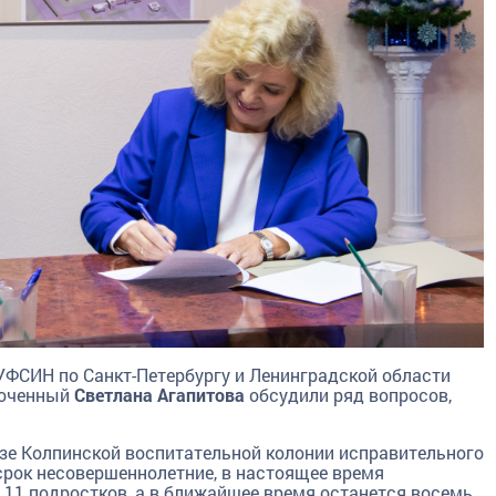
УФСИН по Санкт-Петербургу и Ленинградской области
моченный
Светлана Агапитова
обсудили ряд вопросов,
азе Колпинской воспитательной колонии исправительного
срок несовершеннолетние, в настоящее время
 11 подростков, а в ближайшее время останется восемь.