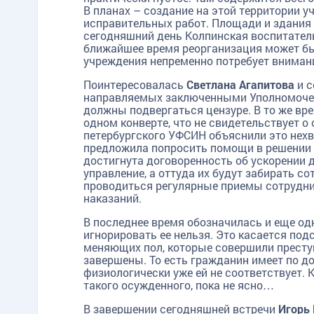
В планах – создание на этой территории 
исправительных работ. Площади и здания
сегодняшний день Колпинская воспитател
ближайшее время реорганизация может быт
учреждения непременно потребует вниман
Поинтересовалась
Светлана Агапитова
и с
направляемых заключенными Уполномоченн
должны подвергаться цензуре. В то же вр
одном конверте, что не свидетельствует о
петербургского УФСИН объяснили это нехв
предложила попросить помощи в решении э
достигнута договоренность об ускорении д
управление, а оттуда их будут забирать с
проводиться регулярные приемы сотрудн
наказаний.
В последнее время обозначилась и еще о
игнорировать ее нельзя. Это касается по
меняющих пол, которые совершили преступ
завершены. То есть гражданин имеет по д
физиологически уже ей не соответствует.
такого осужденного, пока не ясно…
В завершении сегодняшней встречи
Игорь