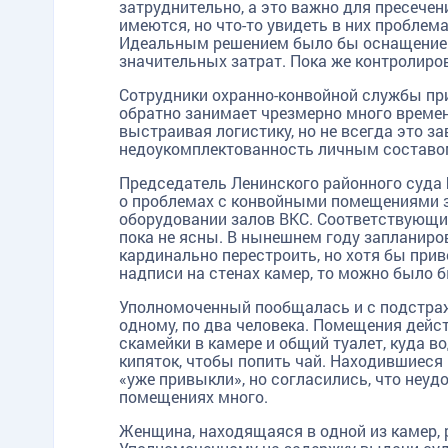
затруднительно, а это важно для пресечен
имеются, но что-то увидеть в них проблем
Идеальным решением было бы оснащение ви
значительных затрат. Пока же контролиро
Сотрудники охранно-конвойной службы при
обратно занимает чрезмерно много времен
выстраивая логистику, но не всегда это за
недоукомплектованность личным составо
Председатель Ленинского районного суда
о проблемах с конвойными помещениями зна
оборудовании залов ВКС. Соответствующи
пока не ясны. В нынешнем году запланиро
кардинально перестроить, но хотя бы при
надписи на стенах камер, то можно было
Уполномоченный пообщалась и с подстраж
одному, по два человека. Помещения дейс
скамейки в камере и общий туалет, куда в
кипяток, чтобы попить чай. Находившиеся 
«уже привыкли», но согласились, что неуд
помещениях много.
Женщина, находящаяся в одной из камер, 