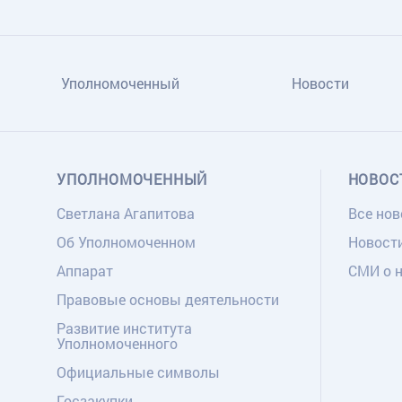
Уполномоченный
Новости
УПОЛНОМОЧЕННЫЙ
НОВОС
Светлана Агапитова
Все нов
Об Уполномоченном
Новост
Аппарат
СМИ о 
Правовые основы деятельности
Развитие института
Уполномоченного
Официальные символы
Госзакупки