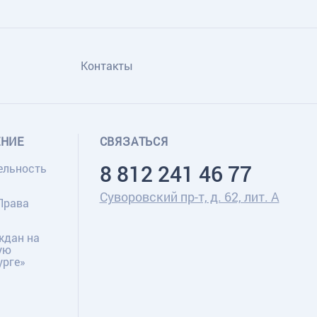
Контакты
ЕНИЕ
СВЯЗАТЬСЯ
8 812 241 46 77
ельность
Суворовский пр-т, д. 62, лит. А
Права
ждан на
ую
урге»