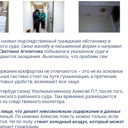
назвал подследственный гражданин обстановку в
ого суда. Свою жалобу в письменной форме о направил
Светлана Агапитова
побывала в указанном суде и
даются заседания. Выяснилось, что проблем там
держания комфортом не отличаются – это не их основное
ьная система стоит на пути гуманизации, и претензии,
овых удобств, возникают все чаще.
тербургскому Уполномоченному Алексей П.*, после того,
инского районного суда. Там временно размещаются
 из следственного изолятора.
а пищи, что делает невозможным содержание в данных
венный. По мнению Алексея, поесть можно только, если
тол. Но по полу
«тянет холодный воздух, который может
амечает гражданин.