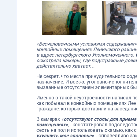
«Бесчеловечными условиями содержания» 
конвойных помещениях Ленинского районн
в адрес петербургского Уполномоченного.
осмотрела камеры, где подстражные дожи
действительно хватает…
Не секрет, что места принудительного со
назначение. И все-же уголовно-исполнител
вызванные отсутствием элементарных быт
Именно о такой неустроенности написал пе
как побывал в конвойных помещениях Лен
граждане, которых доставили на заседание
В камерах
«отсутствуют столы для прием
помещениях»
, - констатировал подследст
сесть на пол и использовать скамью, как с
ухудшить мое здоровье»
, - справедливо з