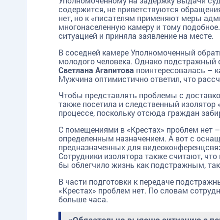
Уполномоченному на задержку выдачи суде
содержится, не приветствуются обращения
нет, но к «писателям применяют меры адм
многонаселенную камеру и тому подобное
ситуацией и приняла заявление на месте.
В соседней камере Уполномоченный обрати
молодого человека. Однако подстражный об
Светлана Агапитова
поинтересовалась – к
Мужчина оптимистично ответил, что расс
Чтобы представлять проблемы с доставк
также посетила и следственный изолятор 
процессе, поскольку отсюда граждан забир
С помещениями в «Крестах» проблем нет – 
определенным назначением. А вот с оснаще
предназначенных для видеоконференцсвяз
Сотрудники изолятора также считают, что
бы облегчило жизнь как подстражным, так 
В части подготовки к передаче подстраж
«Крестах» проблем нет. По словам сотруд
больше часа.
«Обязательно выясню ситуацию с п