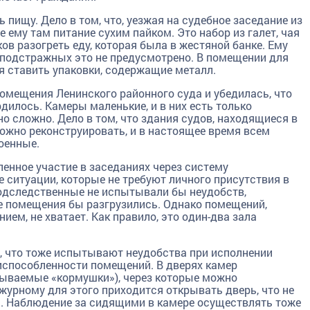
 пищу. Дело в том, что, уезжая на судебное заседание из
 ему там питание сухим пайком. Это набор из галет, чая
ов разогреть еду, которая была в жестяной банке. Ему
я подстражных это не предусмотрено. В помещении для
зя ставить упаковки, содержащие металл.
омещения Ленинского районного суда и убедилась, что
рдилось. Камеры маленькие, и в них есть только
о сложно. Дело в том, что здания судов, находящиеся в
ожно реконструировать, и в настоящее время всем
оенные.
енное участие в заседаниях через систему
е ситуации, которые не требуют личного присутствия в
 подследственные не испытывали бы неудобств,
е помещения бы разгрузились. Однако помещений,
м, не хватает. Как правило, это один-два зала
, что тоже испытывают неудобства при исполнении
испособленности помещений. В дверях камер
зываемые «кормушки»), через которые можно
ежурному для этого приходится открывать дверь, что не
и. Наблюдение за сидящими в камере осуществлять тоже