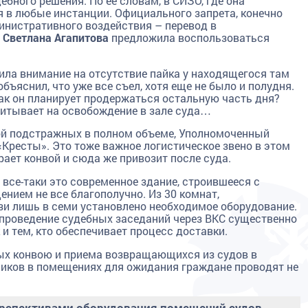
бного решения. По ее словам, в СИЗО, где она
 в любые инстанции. Официального запрета, конечно
инистративного воздействия – перевод в
.
Светлана Агапитова
предложила воспользоваться
ла внимание на отсутствие пайка у находящегося там
ъяснил, что уже все съел, хотя еще не было и полудня.
ак он планирует продержаться остальную часть дня?
читывает на освобождение в зале суда…
ой подстражных в полном объеме, Уполномоченный
«Кресты». Это тоже важное логистическое звено в этом
ает конвой и сюда же привозит после суда.
все-таки это современное здание, строившееся с
нием не все благополучно. Из 30 комнат,
и лишь в семи установлено необходимое оборудование.
 проведение судебных заседаний через ВКС существенно
и тем, кто обеспечивает процесс доставки.
ных конвою и приема возвращающихся из судов в
ников в помещениях для ожидания граждане проводят не
ерспективами оборудования помещений судов