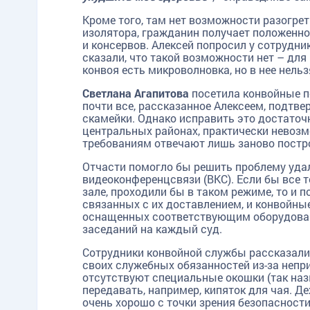
Кроме того, там нет возможности разогреть
изолятора, гражданин получает положенное
и консервов. Алексей попросил у сотрудник
сказали, что такой возможности нет – дл
конвоя есть микроволновка, но в нее нель
Светлана Агапитова
посетила конвойные п
почти все, рассказанное Алексеем, подтве
скамейки. Однако исправить это достаточн
центральных районах, практически невозм
требованиям отвечают лишь заново постр
Отчасти помогло бы решить проблему удал
видеоконференцсвязи (ВКС). Если бы все т
зале, проходили бы в таком режиме, то и
связанных с их доставлением, и конвойны
оснащенных соответствующим оборудование
заседаний на каждый суд.
TG
ОК
MAX
Сотрудники конвойной службы рассказали
своих служебных обязанностей из-за непр
отсутствуют специальные окошки (так на
передавать, например, кипяток для чая. Д
очень хорошо с точки зрения безопасност