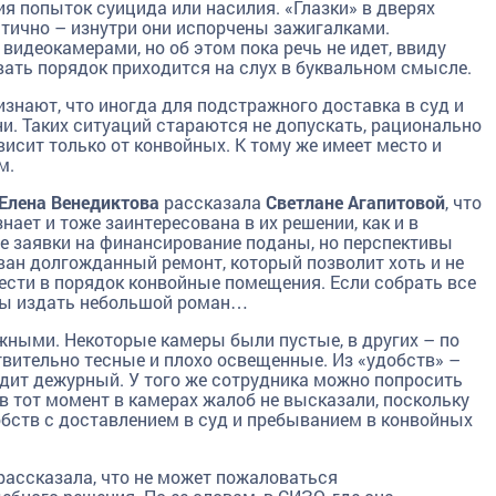
ия попыток суицида или насилия. «Глазки» в дверях
атично – изнутри они испорчены зажигалками.
деокамерами, но об этом пока речь не идет, ввиду
вать порядок приходится на слух в буквальном смысле.
знают, что иногда для подстражного доставка в суд и
и. Таких ситуаций стараются не допускать, рационально
висит только от конвойных. К тому же имеет место и
м.
Елена Венедиктова
рассказала
Светлане Агапитовой
, что
ет и тоже заинтересована в их решении, как и в
е заявки на финансирование поданы, но перспективы
ван долгожданный ремонт, который позволит хоть и не
вести в порядок конвойные помещения. Если собрать все
 бы издать небольшой роман…
ными. Некоторые камеры были пустые, в других – по
твительно тесные и плохо освещенные. Из «удобств» –
одит дежурный. У того же сотрудника можно попросить
в тот момент в камерах жалоб не высказали, поскольку
обств с доставлением в суд и пребыванием в конвойных
рассказала, что не может пожаловаться