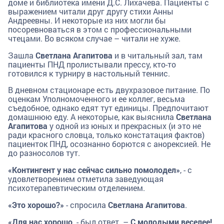
доме и библиотека имени Д.С. Лихачева. Пациенты с
выражением читали друг другу стихи Анны
Андреевны. И некоторые из них могли бы
посоревноваться в этом с профессиональными
чтецами. Во всяком случае – читали не хуже.
Зашла
Светлана Агапитова
и в читальный зал, там
пациенты ПНД пролистывали прессу, кто-то
готовился к турниру в настольный теннис.
В дневном стационаре есть двухразовое питание. По
оценкам Уполномоченного и ее коллег, весьма
съедобное, однако едят тут единицы. Предпочитают
домашнюю еду. А некоторые, как выяснила
Светлана
Агапитова
у одной из юных и прекрасных (и это не
ради красного словца, только констатация фактов)
пациенток ПНД, осознанно борются с анорексией. Не
до разносолов тут.
«Контингент у нас сейчас сильно помолодел»
, - с
удовлетворением отметила заведующая
психотерапевтическим отделением.
«Это хорошо?»
- спросила
Светлана Агапитова
.
«Для нас хорошо,
- был ответ. –
С молодыми веселее!