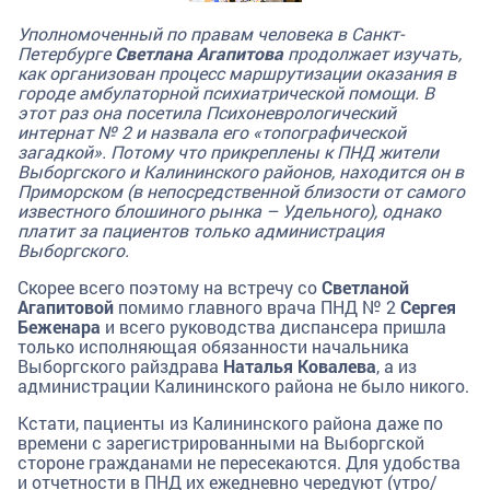
Уполномоченный по правам человека в Санкт-
Петербурге
Светлана Агапитова
продолжает изучать,
как организован процесс маршрутизации оказания в
городе амбулаторной психиатрической помощи. В
этот раз она посетила Психоневрологический
интернат № 2 и назвала его «топографической
загадкой». Потому что прикреплены к ПНД жители
Выборгского и Калининского районов, находится он в
Приморском (в непосредственной близости от самого
известного блошиного рынка – Удельного), однако
платит за пациентов только администрация
Выборгского.
Скорее всего поэтому на встречу со
Светланой
Агапитовой
помимо главного врача ПНД № 2
Сергея
Беженара
и всего руководства диспансера пришла
только исполняющая обязанности начальника
Выборгского райздрава
Наталья Ковалева
, а из
администрации Калининского района не было никого.
Кстати, пациенты из Калининского района даже по
времени с зарегистрированными на Выборгской
стороне гражданами не пересекаются. Для удобства
и отчетности в ПНД их ежедневно чередуют (утро/