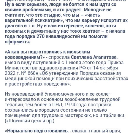
Ну а если серьезно, люди не боятся к нам идти со
своими проблемами, и это радует. Молодые не
считают, что это стыдно, что мы – «часть
карательной психиатрии», что им карьеру испортит их
диагноз и т.п. Ну и нам интереснее, конечно, хотя
пожилых и дементных у нас тоже хватает – с начала
года порядка 270 инвалидностей им помогли
оформить»
.
«А как вы подготовились к июльским
нововведениям?»
- спросила
Светлана Агапитова
,
имея в виду вступивший с 1 июля этого года Приказ
Министерства здравоохранения РФ от 14 октября
2022 г. № 668н «Об утверждении Порядка оказания
медицинской помощи при психических расстройствах
и расстройствах поведения».
Из нововведений Уполномоченного и ее коллег
интересовало в основном возобновление трудовой
терапии, тем более в ПНД, 1974 года постройки
сохранились в хорошем состоянии не только
помещения для трудовых мастерских, но и таблички
(«Швейный цех» и пр.)
«Нормально подготовились
, - сказал главный врач,