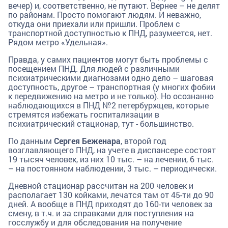
вечер) и, соответственно, не путают. Вернее – не делят
по районам. Просто помогают людям. И неважно,
откуда они приехали или пришли. Проблем с
транспортной доступностью к ПНД, разумеется, нет.
Рядом метро «Удельная».
Правда, у самих пациентов могут быть проблемы с
посещением ПНД. Для людей с различными
психиатрическими диагнозами одно дело – шаговая
доступность, другое – транспортная (у многих фобии
к передвижению на метро и не только). Но осознанно
наблюдающихся в ПНД №2 петербуржцев, которые
стремятся избежать госпитализации в
психиатрический стационар, тут - большинство.
По данным
Сергея Беженара
, второй год
возглавляющего ПНД, на учете в диспансере состоят
19 тысяч человек, из них 10 тыс. – на лечении, 6 тыс.
– на постоянном наблюдении, 3 тыс. – периодически.
Дневной стационар рассчитан на 200 человек и
располагает 130 койками, лечатся там от 45-ти до 90
дней. А вообще в ПНД приходят до 160-ти человек за
смену, в т.ч. и за справками для поступления на
госслужбу и для обследования на получение